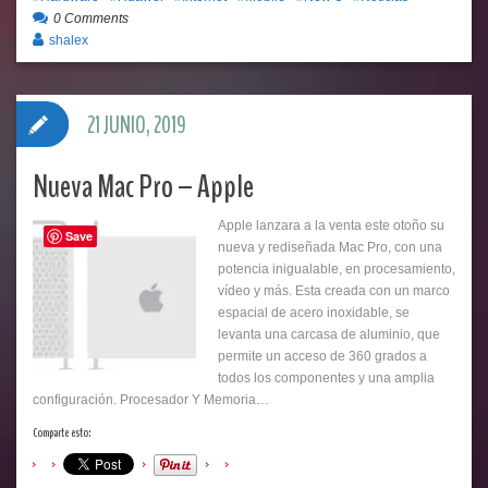
0 Comments
shalex
21 JUNIO, 2019
Nueva Mac Pro – Apple
Apple lanzara a la venta este otoño su
Save
nueva y rediseñada Mac Pro, con una
potencia inigualable, en procesamiento,
vídeo y más. Esta creada con un marco
espacial de acero inoxidable, se
levanta una carcasa de aluminio, que
permite un acceso de 360 grados a
todos los componentes y una amplia
configuración. Procesador Y Memoria…
Comparte esto: