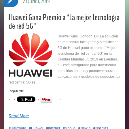
23 JUNIO, 2019
Huawei Gana Premio a “La mejor tecnología
de red 5G”
Huawei wins | London, UK La solución
de red central inteligente y simplificada
5G de Huawei ganó el premio “Mejor
tecnología de red central 5G” en la
Cumbre Mundial 5G 2019 en Londres.
5G está configurado para transformar
industrias enteras y promover nuevas
aplicaciones y modelos de negocios. La
red central 5G es …
Comparte esto:
Read More
Hardware
Huawei
Internet
Mobile
New´s
Noticias