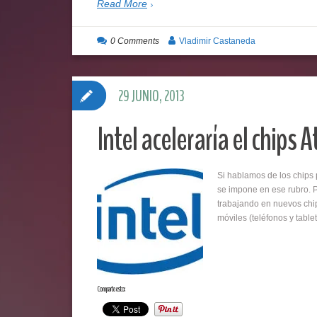
Read More
0 Comments
Vladimir Castaneda
29 JUNIO, 2013
Intel aceleraría el chips
Si hablamos de los chips
se impone en ese rubro. P
trabajando en nuevos chip
móviles (teléfonos y table
Comparte esto: