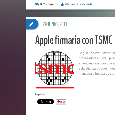
0 Comments
Vladimir Castaneda
29 JUNIO, 2013
Apple firmaría con TSMC
Según The Wall Street Jou
procesadores TSMC, puede
americano asegura que ac
esta alianza y poder ind
manzana afirmaba que…
Comparte esto: