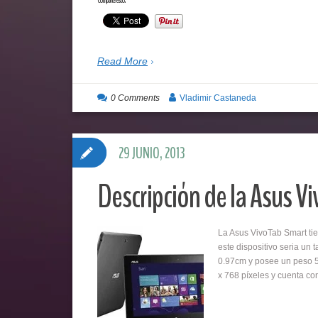
Read More
0 Comments
Vladimir Castaneda
29 JUNIO, 2013
Descripción de la Asus V
La Asus VivoTab Smart ti
este dispositivo seria un 
0.97cm y posee un peso 5
x 768 píxeles y cuenta c