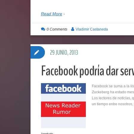
Read More
0 Comments
Vladimir Castaneda
29 JUNIO, 2013
Facebook podría dar ser
Facebook se suma a la li
Zuckeberg ha estado mese
Los lectores de noticias,
un tiempo entre nosotros
Comparte esto: