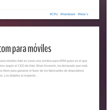
CPU
Hardware
New´s
 Atom para móviles
 para móviles Intel es como una sombra para ARM quien es el que
ero según el CEO de Intel, Brian Krzanich, ha declarado que está
s Atom para ganarse el favor de los fabricantes de dispositivos
ts). Los detalles al respecto…