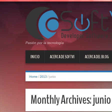
Pasión por la tecnología
INICIO
ACERCA DE SOFTVI
ACERCA DEL BLOG
Home
/
2013
/
junio
Monthly Archives:
junio