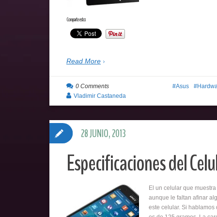
Comparte esto:
Read More
0 Comments
Asus
Hardwa
Vladimir Castaneda
28 JUNIO, 2013
Especificaciones del Celu
El un celular que muestra
aunque le faltan afinar a
este celular. Si hablamos