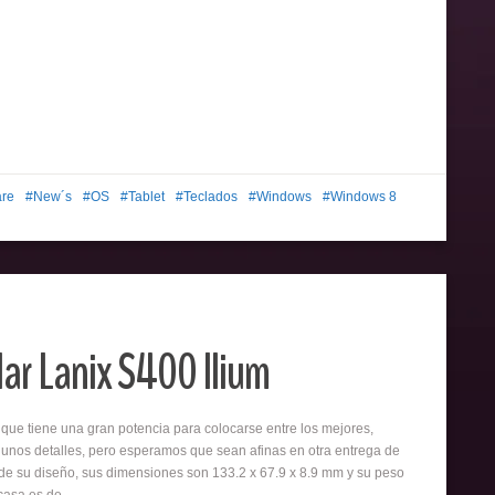
re
New´s
OS
Tablet
Teclados
Windows
Windows 8
lar Lanix S400 Ilium
 que tiene una gran potencia para colocarse entre los mejores,
lgunos detalles, pero esperamos que sean afinas en otra entrega de
 de su diseño, sus dimensiones son 133.2 x 67.9 x 8.9 mm y su peso