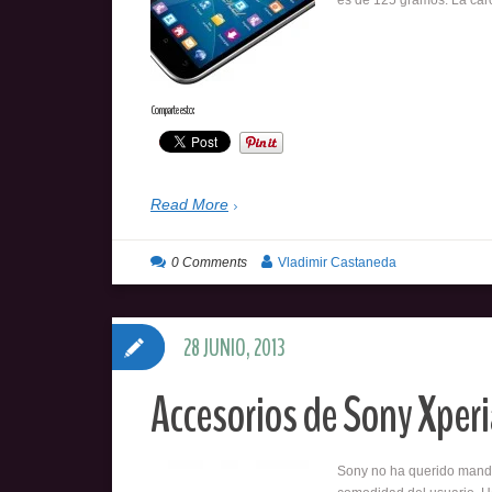
es de 125 gramos. La ca
Comparte esto:
Read More
0 Comments
Vladimir Castaneda
28 JUNIO, 2013
Accesorios de Sony Xperi
Sony no ha querido mandar