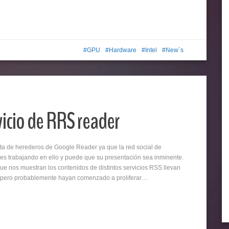
GPU
Hardware
Intel
New´s
vicio de RRS reader
sta de herederos de Google Reader ya que la red social de
s trabajando en ello y puede que su presentación sea inminente.
 que nos muestran los contenidos de distintos servicios RSS llevan
, pero probablemente hayan comenzado a proliferar…