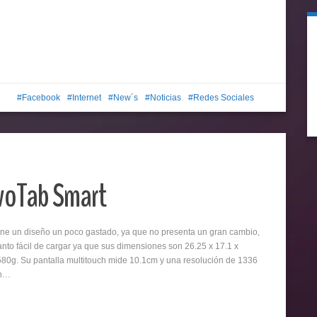
Facebook
Internet
New´s
Noticias
Redes Sociales
ivoTab Smart
ene un diseño un poco gastado, ya que no presenta un gran cambio,
tanto fácil de cargar ya que sus dimensiones son 26.25 x 17.1 x
80g. Su pantalla multitouch mide 10.1cm y una resolución de 1336
on…