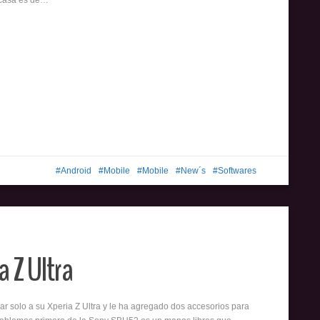
rcasa es de…
Android
Mobile
Mobile
New´s
Softwares
a Z Ultra
 solo a su Xperia Z Ultra y le ha agregado dos accesorios para