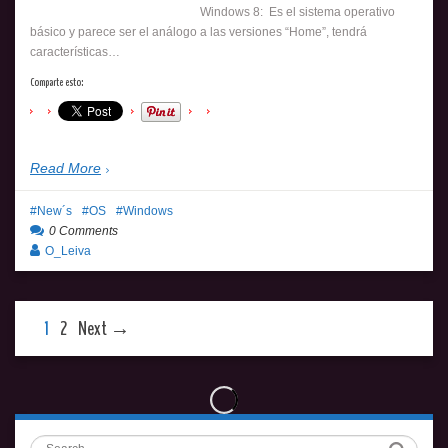
Windows 8: Es el sistema operativo
básico y parece ser el análogo a las versiones “Home”, tendrá
características…
Comparte esto:
Read More
New´s
OS
Windows
0 Comments
O_Leiva
1
2
Next →
Search