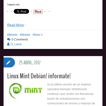
Comparte esto:
Read More
Mobile
Mobile
New´s
0 Comments
O_Leiva
25 ABRIL, 2012
Linux Mint Debian! informate!
es la última versión de un sistema
operativo llamado “distribución
continua” que recibe con frecuencia
packs de actualizaciones con
correcciones de errores y mejoras de