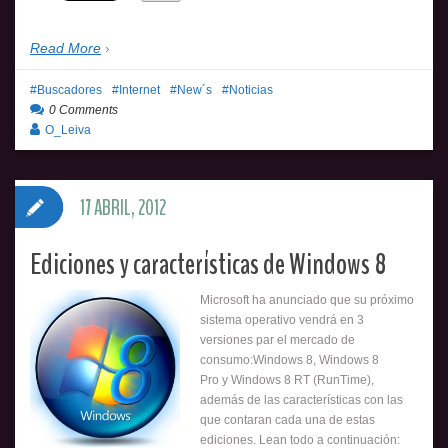
Read More
Buscadores
Internet
New´s
Noticias
0 Comments
O_Leiva
17 ABRIL, 2012
Ediciones y características de Windows 8
Microsoft ha anunciado que su próximo
sistema operativo vendrá en 3
versiones par el mercado de
consumo:Windows 8, Windows 8
Pro y Windows 8 RT (RunTime),
además de las características con las
que contaran cada una de estas
ediciones. Lean todo a continuación: