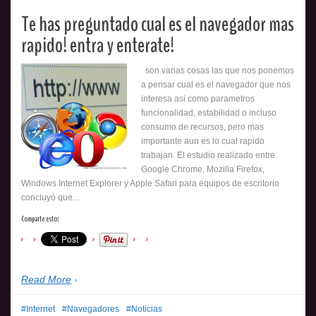
Te has preguntado cual es el navegador mas
rapido! entra y enterate!
son varias cosas las que nos ponemos
a pensar cual es el navegador que nos
interesa asi como parametros
funcionalidad, estabilidad o incluso
consumo de recursos, pero mas
importante aun es lo cual rapido
trabajan. El estudio realizado entre
Google Chrome, Mozilla Firefox,
Windows Internet Explorer y Apple Safari para equipos de escritorio
concluyó que…
Comparte esto:
Read More
Internet
Navegadores
Noticias