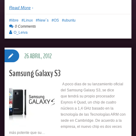
Read More
libre
Linux
New´s
OS
ubuntu
0 Comments
O_Leiva
26 ABRIL, 2012
Samsung Galaxy S3
A poco dias de su lanzamiento oficial
del Samsung Galaxy S3, se dice
que tendrá su propio procesador
Exynos 4 Quad, un chip de cuatro
núcleos a 1,4 GHz basado en la
tecnología de las Tecnologías ARM con
sede en Cambridge. De acuerdo a la
empresa, el nuevo chip es dos veces
más potente que su…