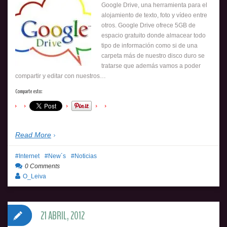
Google Drive, una herramienta para el
alojamiento de texto, foto y vídeo entre
otros. Google Drive ofrece 5GB de
espacio gratuito donde almacear todo
tipo de información como si de una
carpeta más de nuestro disco duro se
tratarse que además vamos a poder
compartir y editar con nuestros…
Comparte esto:
Read More
Internet
New´s
Noticias
0 Comments
O_Leiva
21 ABRIL, 2012