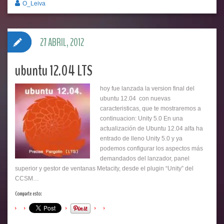
O_Leiva
27 ABRIL, 2012
ubuntu 12.04 LTS
hoy fue lanzada la version final del
ubuntu 12.04 con nuevas
caracteristicas, que te mostraremos a
continuacion: Unity 5.0 En una
actualización de Ubuntu 12.04 alfa ha
entrado de lleno Unity 5.0 y ya
podemos configurar los aspectos más
demandados del lanzador, panel
superior y gestor de ventanas Metacity, desde el plugin “Unity” del
CCSM…
Comparte esto: