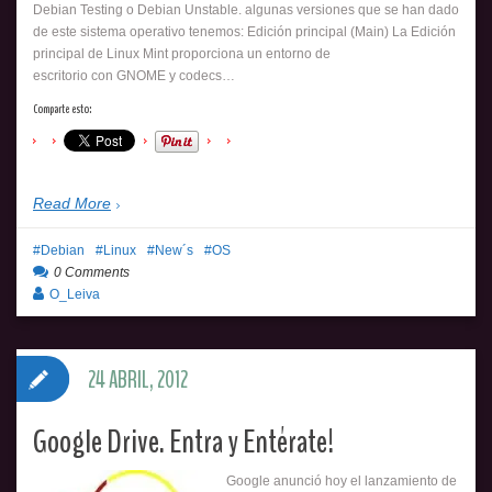
Debian Testing o Debian Unstable. algunas versiones que se han dado
de este sistema operativo tenemos: Edición principal (Main) La Edición
principal de Linux Mint proporciona un entorno de
escritorio con GNOME y codecs…
Comparte esto:
Read More
Debian
Linux
New´s
OS
0 Comments
O_Leiva
24 ABRIL, 2012
Google Drive. Entra y Entérate!
Google anunció hoy el lanzamiento de