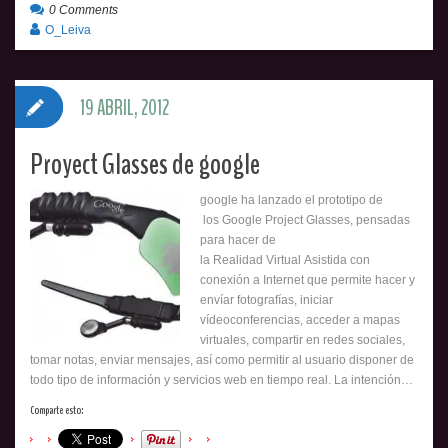
0 Comments
O_Leiva
19 ABRIL, 2012
Proyect Glasses de google
google ha lanzado el prototipo de
los Google Project Glasses, pensadas
para hacer de
la Realidad Virtual Asistida con
conexión a Internet que permite hacer y
envíar fotografías, iniciar
vídeoconferencias, acceder a mapas
virtuales, compartir en redes sociales,
tomar notas, enviar mensajes, así como permitir al usuario disponer de
todo tipo de información y servicios web en tiempo real. La intención…
Comparte esto: