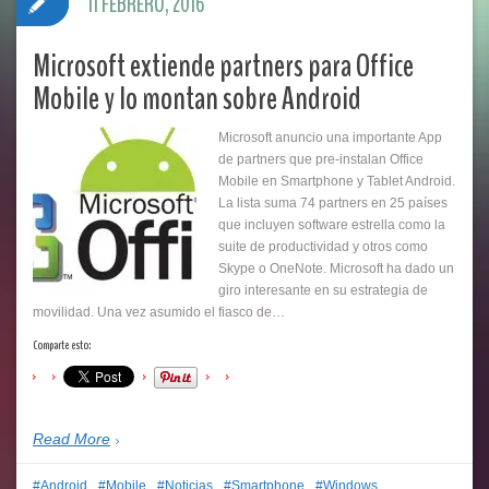
11 FEBRERO, 2016
Microsoft extiende partners para Office
Mobile y lo montan sobre Android
Microsoft anuncio una importante App
de partners que pre-instalan Office
Mobile en Smartphone y Tablet Android.
La lista suma 74 partners en 25 países
que incluyen software estrella como la
suite de productividad y otros como
Skype o OneNote. Microsoft ha dado un
giro interesante en su estrategia de
movilidad. Una vez asumido el fiasco de…
Comparte esto:
Read More
Android
Mobile
Noticias
Smartphone
Windows