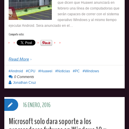
que dicen que Huawei anunciará en
febrero una línea de computadoras que
serán capaces de correr con el sistema
operativo Windows y al mismo tiempo
ejecutar Android. Sera anunciado en el…
Comparte esto:
Read More
Android
CPU
Huawei
Noticias
PC
Windows
0 Comments
Jonathan Cruz
16 ENERO, 2016
Microsoft solo dara soporte a los