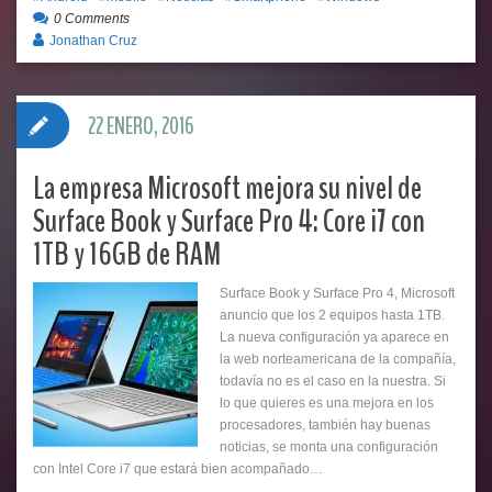
0 Comments
Jonathan Cruz
22 ENERO, 2016
La empresa Microsoft mejora su nivel de
Surface Book y Surface Pro 4: Core i7 con
1TB y 16GB de RAM
Surface Book y Surface Pro 4, Microsoft
anuncio que los 2 equipos hasta 1TB.
La nueva configuración ya aparece en
la web norteamericana de la compañía,
todavía no es el caso en la nuestra. Si
lo que quieres es una mejora en los
procesadores, también hay buenas
noticias, se monta una configuración
con Intel Core i7 que estará bien acompañado…