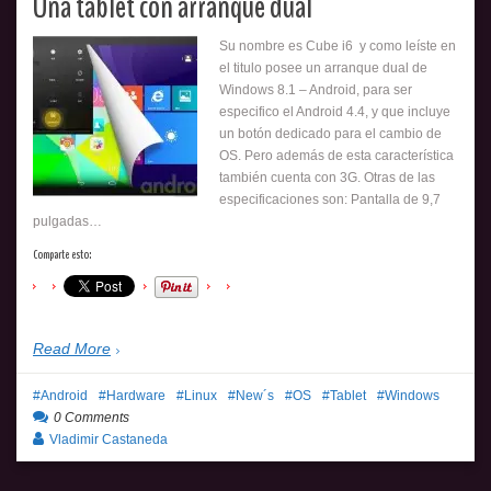
Una tablet con arranque dual
Su nombre es Cube i6 y como leíste en
el titulo posee un arranque dual de
Windows 8.1 – Android, para ser
especifico el Android 4.4, y que incluye
un botón dedicado para el cambio de
OS. Pero además de esta característica
también cuenta con 3G. Otras de las
especificaciones son: Pantalla de 9,7
pulgadas…
Comparte esto:
Read More
Android
Hardware
Linux
New´s
OS
Tablet
Windows
0 Comments
Vladimir Castaneda