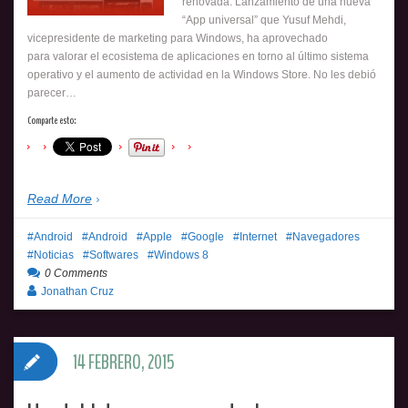
renovada. Lanzamiento de una nueva
“App universal” que Yusuf Mehdi,
vicepresidente de marketing para Windows, ha aprovechado
para valorar el ecosistema de aplicaciones en torno al último sistema
operativo y el aumento de actividad en la Windows Store. No les debió
parecer…
Comparte esto:
Read More
Android
Android
Apple
Google
Internet
Navegadores
Noticias
Softwares
Windows 8
0 Comments
Jonathan Cruz
14 FEBRERO, 2015