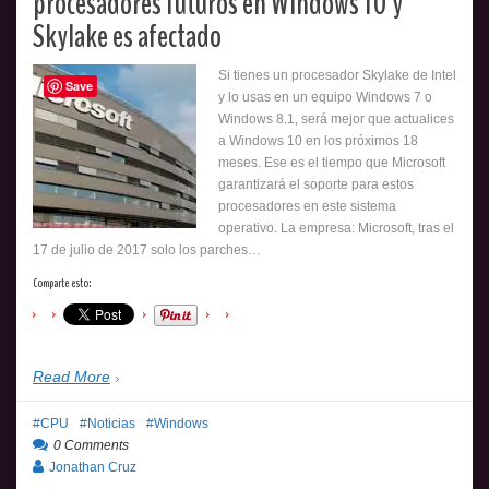
procesadores futuros en Windows 10 y
Skylake es afectado
Si tienes un procesador Skylake de Intel
Save
y lo usas en un equipo Windows 7 o
Windows 8.1, será mejor que actualices
a Windows 10 en los próximos 18
meses. Ese es el tiempo que Microsoft
garantizará el soporte para estos
procesadores en este sistema
operativo. La empresa: Microsoft, tras el
17 de julio de 2017 solo los parches…
Comparte esto:
Read More
CPU
Noticias
Windows
0 Comments
Jonathan Cruz