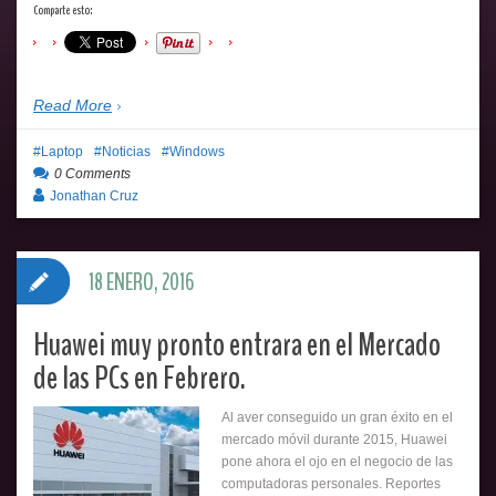
Comparte esto:
Read More
Laptop
Noticias
Windows
0 Comments
Jonathan Cruz
18 ENERO, 2016
Huawei muy pronto entrara en el Mercado
de las PCs en Febrero.
Al aver conseguido un gran éxito en el
mercado móvil durante 2015, Huawei
pone ahora el ojo en el negocio de las
computadoras personales. Reportes