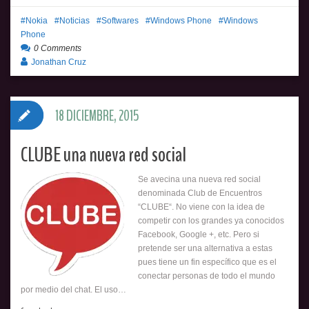
Nokia
Noticias
Softwares
Windows Phone
Windows
Phone
0 Comments
Jonathan Cruz
18 DICIEMBRE, 2015
CLUBE una nueva red social
Se avecina una nueva red social
denominada Club de Encuentros
“CLUBE“. No viene con la idea de
competir con los grandes ya conocidos
Facebook, Google +, etc. Pero si
pretende ser una alternativa a estas
pues tiene un fin específico que es el
conectar personas de todo el mundo
por medio del chat. El uso…