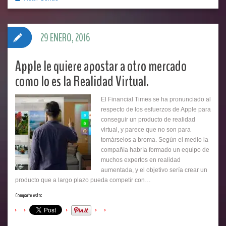
29 ENERO, 2016
Apple le quiere apostar a otro mercado
como lo es la Realidad Virtual.
El Financial Times se ha pronunciado al
respecto de los esfuerzos de Apple para
conseguir un producto de realidad
virtual, y parece que no son para
tomárselos a broma. Según el medio la
compañía habría formado un equipo de
muchos expertos en realidad
aumentada, y el objetivo sería crear un
producto que a largo plazo pueda competir con…
Comparte esto: