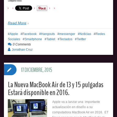
Comparte esto:
Read More
Apple
Facebook
Hangouts
messenger
Noticias
Redes
Sociales
Smartphone
Tablet
Teclados
Twitter
0 Comments
Jonathan Cruz
17 DICIEMBRE, 2015
La Nueva MacBook Air de 13 y 15 pulgadas
Estará disponible en 2016.
Apple va a lanzar una importante
actualización en diseño a su
computadora MacBook Air en 2016. ET