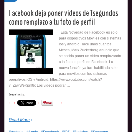
Facebook deja poner videos de 7segundos
como remplazo a tu foto de perfil
Esta Novedad de Facebook es solo
para dispositivos Móviles con sistemas
ios y android Hace unos cuantos
Meses, Mark Zuckerberg anuncio que
se podría poner un video remplazando
a la foto de perfil en Facebook. La
nueva función ya fue habilitada solo
para móviles con los sistemas
operativos iOS y Android. https://www.youtube.com/watch?
v=ZaHWeKpnI8c Los videos podrán…
Comparte esto:
Read More
Android
Apple
Facebook
iOS
Noticias
Samsung