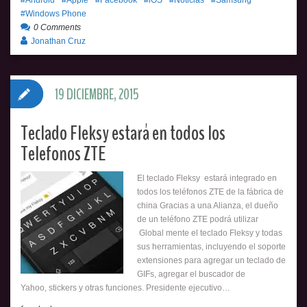
Windows Phone
0 Comments
Jonathan Cruz
19 DICIEMBRE, 2015
Teclado Fleksy estará en todos los
Telefonos ZTE
El teclado Fleksy estará integrado en
todos los teléfonos ZTE de la fábrica de
china Gracias a una Alianza, el dueño
de un teléfono ZTE podrá utilizar
Global mente el teclado Fleksy y todas
sus herramientas, incluyendo el soporte
extensiones para agregar un teclado de
GIFs, agregar el buscador de
Yahoo, stickers y otras funciones. Presidente ejecutivo…