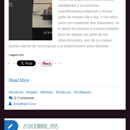
inteligentes y las pulseras
cuantificadoras empiezan a formar
parte de nuestro día a día. Y con ellos,
como con cualquier otro dispositivo, se
le abren las puertas a nuevos posibles
tipos de ataque por parte de los
cibercriminales, uno de los cuales
podría valerse de sus brújulas y el acelerómetros para desvelar…
Comparte esto:
Read More
Android
Apple
Mobile
Noticias
Softwares
0 Comments
Jonathan Cruz
21 DICIEMBRE, 2015