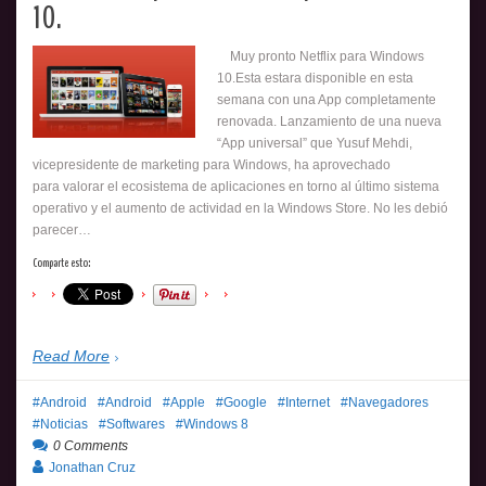
10.
Muy pronto Netflix para Windows
10.Esta estara disponible en esta
semana con una App completamente
renovada. Lanzamiento de una nueva
“App universal” que Yusuf Mehdi,
vicepresidente de marketing para Windows, ha aprovechado
para valorar el ecosistema de aplicaciones en torno al último sistema
operativo y el aumento de actividad en la Windows Store. No les debió
parecer…
Comparte esto:
Read More
Android
Android
Apple
Google
Internet
Navegadores
Noticias
Softwares
Windows 8
0 Comments
Jonathan Cruz