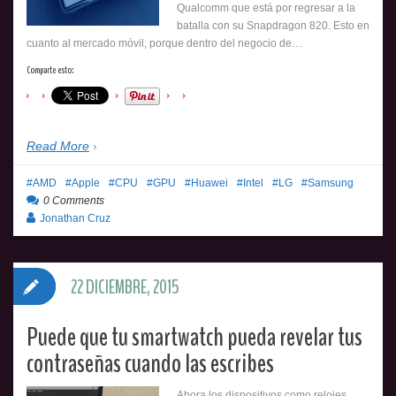
Qualcomm que está por regresar a la
batalla con su Snapdragon 820. Esto en
cuanto al mercado móvil, porque dentro del negocio de…
Comparte esto:
Read More
AMD
Apple
CPU
GPU
Huawei
Intel
LG
Samsung
0 Comments
Jonathan Cruz
22 DICIEMBRE, 2015
Puede que tu smartwatch pueda revelar tus
contraseñas cuando las escribes
Ahora los dispositivos como relojes