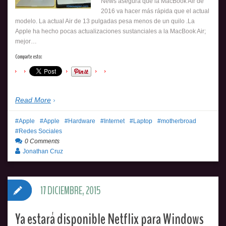
News asegura que la MacBook Air de
2016 va hacer más rápida que el actual
modelo. La actual Air de 13 pulgadas pesa menos de un quilo .La
Apple ha hecho pocas actualizaciones sustanciales a la MacBook Air;
mejor…
Comparte esto:
Read More
Apple
Apple
Hardware
Internet
Laptop
motherbroad
Redes Sociales
0 Comments
Jonathan Cruz
17 DICIEMBRE, 2015
Ya estará disponible Netflix para Windows