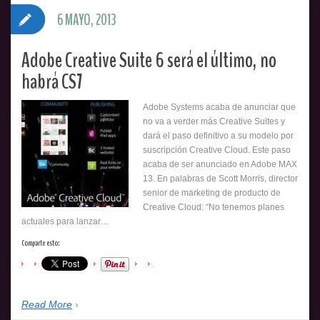
6 MAYO, 2013
Adobe Creative Suite 6 será el último, no
habrá CS7
Adobe Systems acaba de anunciar que
no va a verder más Creative Suites y
dará el paso definitivo a su modelo por
suscripción Creative Cloud. Este paso
acaba de ser anunciado en Adobe MAX
13. En palabras de Scott Morris, director
senior de marketing de producto de
Creative Cloud: “No tenemos planes
actuales para lanzar…
Comparte esto:
Read More