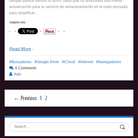
Google parece darnos la razón, dado que ha anunciado una nueva
actualización para su servicio de almacenamiento en la nube pensada
para simplificar…
Comparte esto:
Read More
Buscadores
Google Drive
iCloud
Internet
Navegadores
0 Comments
Aslx
← Previous
1
2
Search