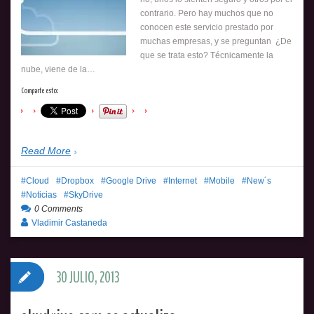
contrario. Pero hay muchos que no
conocen este servicio prestado por
muchas empresas, y se preguntan ¿De
que se trata esto? Técnicamente la
nube, viene de la…
Comparte esto:
Read More
Cloud
Dropbox
Google Drive
Internet
Mobile
New´s
Noticias
SkyDrive
0 Comments
Vladimir Castaneda
30 JULIO, 2013