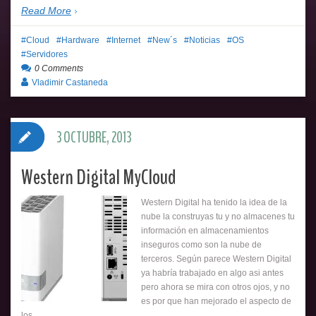
Read More
Cloud
Hardware
Internet
New´s
Noticias
OS
Servidores
0 Comments
Vladimir Castaneda
3 OCTUBRE, 2013
Western Digital MyCloud
Western Digital ha tenido la idea de la
nube la construyas tu y no almacenes tu
información en almacenamientos
inseguros como son la nube de
terceros. Según parece Western Digital
ya habría trabajado en algo asi antes
pero ahora se mira con otros ojos, y no
es por que han mejorado el aspecto de
los…