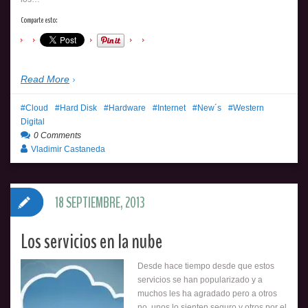
Comparte esto:
Read More
Cloud
Hard Disk
Hardware
Internet
New´s
Western
Digital
0 Comments
Vladimir Castaneda
18 SEPTIEMBRE, 2013
Los servicios en la nube
Desde hace tiempo desde que estos
servicios se han popularizado y a
muchos les ha agradado pero a otros
no, unos lo sienten seguro y otros por el