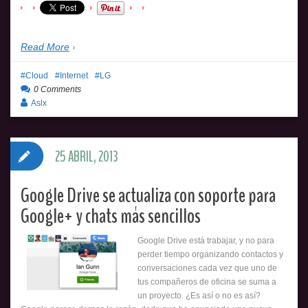
Read More
Cloud
Internet
LG
0 Comments
Aslx
25 ABRIL, 2013
Google Drive se actualiza con soporte para
Google+ y chats más sencillos
Google Drive está trabajar, y no para
perder tiempo organizando contactos y
conversaciones cada vez que uno de
tus compañeros de oficina se suma a
un proyecto. ¿Es así o no es así?