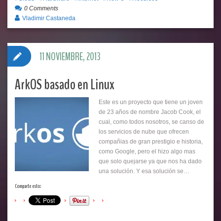
0 Comments
Vladimir Castaneda
11 NOVIEMBRE, 2013
ArkOS basado en Linux
Este es un proyecto que tiene un joven
de 23 años de nombre Jacob Cook, el
cual, como todos nosotros, se canso de
los servicios de nube que ofrecen
compañias de gran prestigio e historia,
como Google, pero el hizo algo mas
que solo quejarse ya que nos ha dado
una solución. Y esa solución se…
Comparte esto: