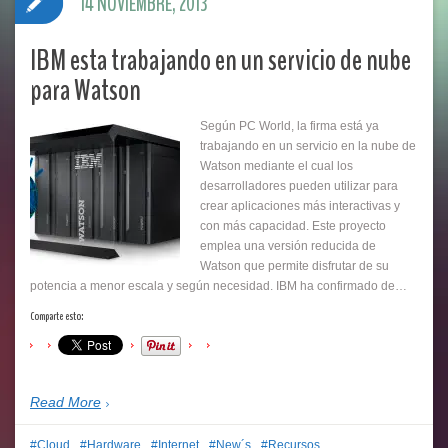
14 NOVIEMBRE, 2013
IBM esta trabajando en un servicio de nube
para Watson
Según PC World, la firma está ya
trabajando en un servicio en la nube de
Watson mediante el cual los
desarrolladores pueden utilizar para
crear aplicaciones más interactivas y
con más capacidad. Este proyecto
emplea una versión reducida de
Watson que permite disfrutar de su
potencia a menor escala y según necesidad. IBM ha confirmado de…
Comparte esto:
Read More
Cloud
Hardware
Internet
New´s
Recursos