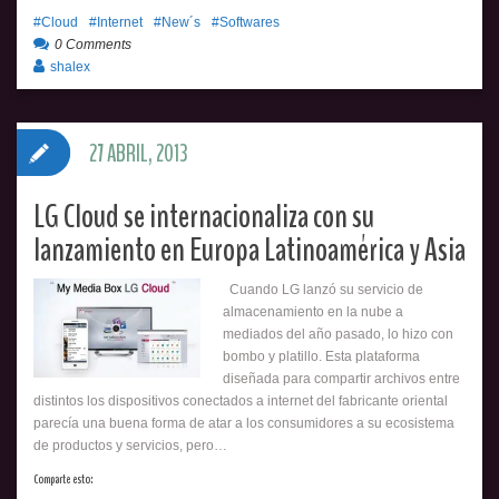
Cloud
Internet
New´s
Softwares
0 Comments
shalex
27 ABRIL, 2013
LG Cloud se internacionaliza con su
lanzamiento en Europa Latinoamérica y Asia
Cuando LG lanzó su servicio de
almacenamiento en la nube a
mediados del año pasado, lo hizo con
bombo y platillo. Esta plataforma
diseñada para compartir archivos entre
distintos los dispositivos conectados a internet del fabricante oriental
parecía una buena forma de atar a los consumidores a su ecosistema
de productos y servicios, pero…
Comparte esto: