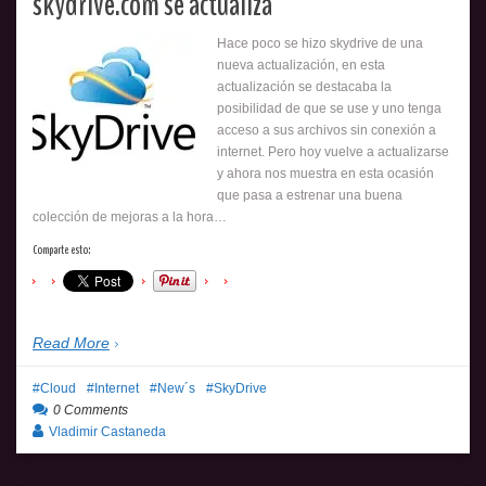
skydrive.com se actualiza
Hace poco se hizo skydrive de una
nueva actualización, en esta
actualización se destacaba la
posibilidad de que se use y uno tenga
acceso a sus archivos sin conexión a
internet. Pero hoy vuelve a actualizarse
y ahora nos muestra en esta ocasión
que pasa a estrenar una buena
colección de mejoras a la hora…
Comparte esto:
Read More
Cloud
Internet
New´s
SkyDrive
0 Comments
Vladimir Castaneda