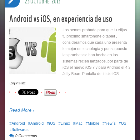
23 OCTUBRE, 2013
Android vs iOS, en experiencia de uso
Los hemos probado para que tu elijas
tu proximo smartphone o tablet ,
consideramos que cada uno presenta
lo mejor en tecnología y por su puesto
las pruebas se han hecho en los
sistemas recien lanzados, por parte de
iOS el nuevo iOS 7 y para Android el 4.3
Jelly Bean. Pantalla de Inicio iOS…
Comparte esto:
Read More
Android
Android
iOS
Linux
Mac
Mobile
New´s
OS
Softwares
0 Comments