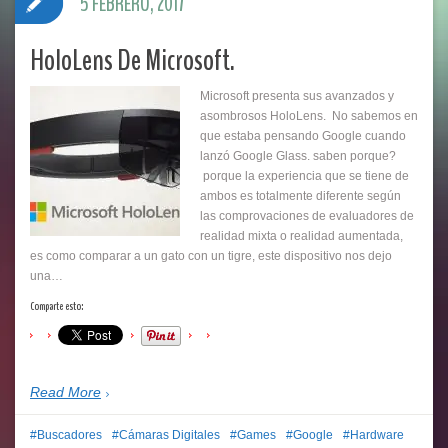
5 FEBRERO, 2017
HoloLens De Microsoft.
Microsoft presenta sus avanzados y
asombrosos HoloLens. No sabemos en
que estaba pensando Google cuando
lanzó Google Glass. saben porque?
porque la experiencia que se tiene de
ambos es totalmente diferente según
las comprovaciones de evaluadores de
realidad mixta o realidad aumentada,
es como comparar a un gato con un tigre, este dispositivo nos dejo
una…
Comparte esto:
Read More
Buscadores
Cámaras Digitales
Games
Google
Hardware