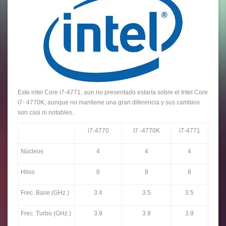
Este intel Core i7-4771, aun no presentado estaría sobre el Intel Core
i7- 4770K, aunque no mantiene una gran diferencia y sus cambios
son casi ni notables.
i7-4770
I7 -4770K
i7-4771
Núcleos
4
4
4
Hilos
8
8
8
Frec. Base (GHz.)
3.4
3.5
3.5
Frec. Turbo (GHz.)
3.9
3.9
3.9