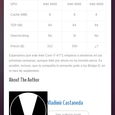
GPU
Intel 4600
Intel 4600
Intel 4600
Caché (MB)
8
8
8
TDP (W)
84
84
84
Overclocking
No
Si
No
Precio ($)
312
350
¿?
Esperamos que este Intel Core i7-4771 empiece a venderse en las
próximas semanas, aunque Intel por ahora no ha movido pieza. Es
posible, incluso, que la compañía lo presente junto a Ivy Bridge-E, en
el mes de septiembre.
About The Author
Vladimir Castaneda
See author's posts