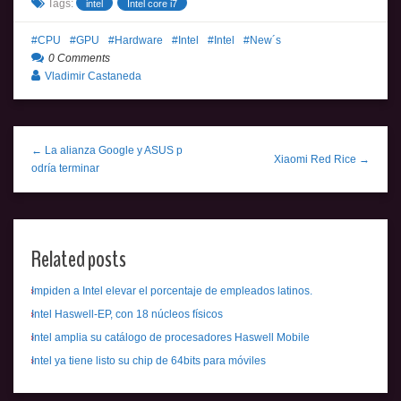
Tags:
intel
Intel core i7
CPU
GPU
Hardware
Intel
Intel
New´s
0 Comments
Vladimir Castaneda
← La alianza Google y ASUS p
Xiaomi Red Rice →
odría terminar
Related posts
Impiden a Intel elevar el porcentaje de empleados latinos.
Intel Haswell-EP, con 18 núcleos físicos
Intel amplia su catálogo de procesadores Haswell Mobile
Intel ya tiene listo su chip de 64bits para móviles