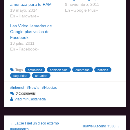
amenaza para tu RAM
9 noviembre, 2011
19 mayo, 2014
En «Google Plus»
En «Hardware»
Las Video llamadas de
Google plus vs las de
Facebook
13 julio, 2011
En «Facebook»
Tags:
actualidad
adblock plus
empresas
noticias
seguridad
usuarios
Internet
New´s
Noticias
0 Comments
Vladimir Castaneda
← LaCie Fuel un disco externo
Huawei Ascend Y530 →
inalambrico