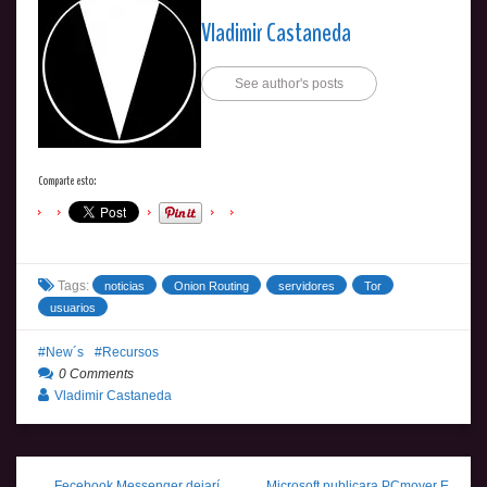
Vladimir Castaneda
See author's posts
Comparte esto:
Tags:
noticias
Onion Routing
servidores
Tor
usuarios
New´s
Recursos
0 Comments
Vladimir Castaneda
← Fecebook Messenger dejarí
Microsoft publicara PCmover E