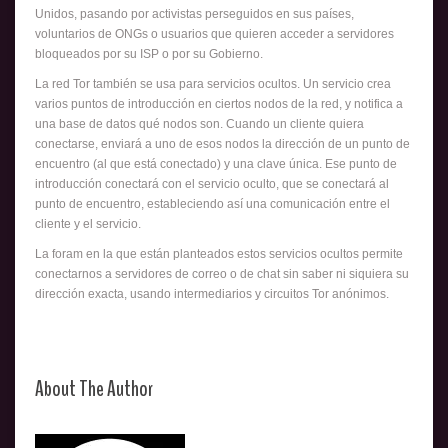
Unidos, pasando por activistas perseguidos en sus países,
voluntarios de ONGs o usuarios que quieren acceder a servidores
bloqueados por su ISP o por su Gobierno.
La red Tor también se usa para servicios ocultos. Un servicio crea
varios puntos de introducción en ciertos nodos de la red, y notifica a
una base de datos qué nodos son. Cuando un cliente quiera
conectarse, enviará a uno de esos nodos la dirección de un punto de
encuentro (al que está conectado) y una clave única. Ese punto de
introducción conectará con el servicio oculto, que se conectará al
punto de encuentro, estableciendo así una comunicación entre el
cliente y el servicio.
La foram en la que están planteados estos servicios ocultos permite
conectarnos a servidores de correo o de chat sin saber ni siquiera su
dirección exacta, usando intermediarios y circuitos Tor anónimos.
About The Author