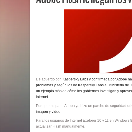
De acuerdo con
Kaspersky Labs y confirmada por Adobe han
problemas y según los de Kaspersky Labs el Ministerio de Ju
un ejemplo más de cómo los gobiernos investigan y aprovec
internet.
Pero por su parte Adoba ya hizo un parche de seguridad ori
imagen y vídeo.
Para los usuarios de Internet Explorer 10 y 11 en Windows 8
actualizar Flash manualmente.