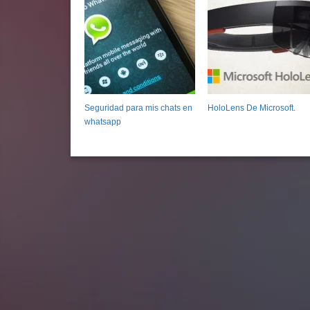
Seguridad para mis chats en
HoloLens De Microsoft.
whatsapp