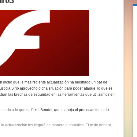
 dicho que la mas reciente actualización ha mostrado un par de
sticia Sirio aprovecho dicha situación para poder ataque, lo que es
han las brechas de seguridad en las herramientas que utilizamos en
entado a lo que es P
ixel Bender, que maneja el procesamiento de
 la actualización les llegará de manera automática. El resto deberá