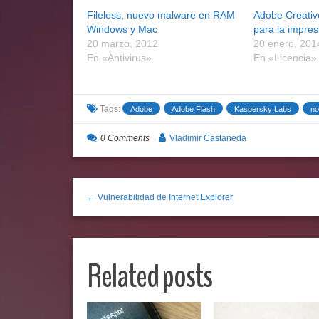
Fileless, nuevo malware en RAM
Adobe Creativ
Windows y Mac
para la impre
20 marzo, 2012
20 enero, 201
En «Antivirus»
En «Licencia»
Tags:
Adobe
Adobe Flash
Kaspersky Labs
no
0 Comments
Vladimir Castaneda
← Vulnerabilidad de Internet Explorer
Related posts