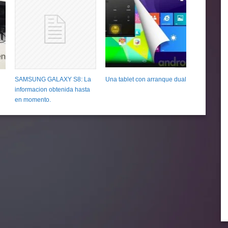
SAMSUNG GALAXY S8: La
Una tablet con arranque dual
informacion obtenida hasta
en momento.