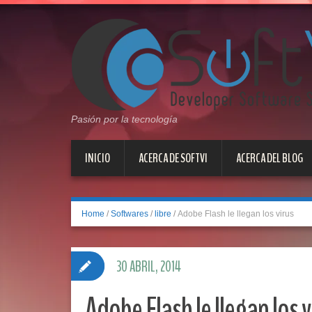
Pasión por la tecnología
INICIO
ACERCA DE SOFTVI
ACERCA DEL BLOG
Home
/
Softwares
/
libre
/
Adobe Flash le llegan los virus
30 ABRIL, 2014
Adobe Flash le llegan los v