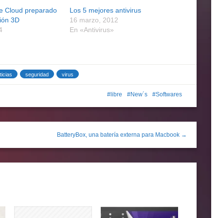
e Cloud preparado
Los 5 mejores antivirus
sión 3D
16 marzo, 2012
4
En «Antivirus»
ticias
seguridad
virus
libre
New´s
Softwares
BatteryBox, una batería externa para Macbook →