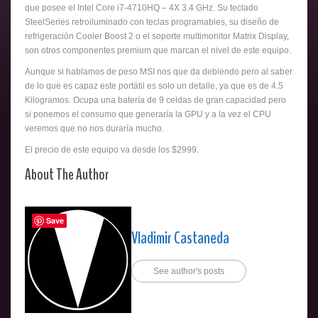
que posee el Intel Core i7-4710HQ – 4X 3.4 GHz. Su teclado
SteelSeries retroiluminado con teclas programables, su diseño de
refrigeración Cooler Boost 2 o el soporte multimonitor Matrix Display,
son otros componentes premium que marcan el nivel de este equipo.
Aunque si hablamos de peso MSI nos que da debiendo pero al saber
de lo que es capaz este portátil es solo un detalle, ya que es de 4.5
Kilogramos. Ocupa una batería de 9 celdas de gran capacidad pero
si ponemos el consumo que generaría la GPU y a la vez el CPU
veremos que no nos duraría mucho.
El precio de este equipo va desde los $2999.
About The Author
Save
Vladimir Castaneda
See author's posts