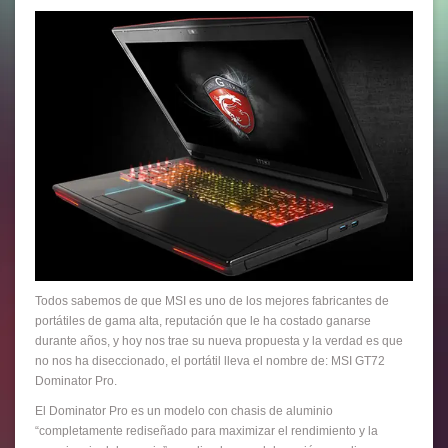
Todos sabemos de que MSI es uno de los mejores fabricantes de
portátiles de gama alta, reputación que le ha costado ganarse
durante años, y hoy nos trae su nueva propuesta y la verdad es que
no nos ha diseccionado, el portátil lleva el nombre de: MSI GT72
Dominator Pro.
El Dominator Pro es un modelo con chasis de aluminio
“completamente rediseñado para maximizar el rendimiento y la