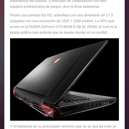
experiencia del usuario” y realizado en colaboración con diez
equipos profesionales de juegos, dice la firma taiwanesa
.
Posee una pantalla full HD, antireflejo con una dimensión de 17.3
pulgadas con una resolución de 1920 × 1080 píxeles. La GPU que
posee es la NVIDIA GeForce GTX 880M 8 GB de VRAM, al cual es la
tarjeta gráfica más potente que se puede montar en un portátil.
Y si hablamos de su procesador veremos que no se que da corto ya