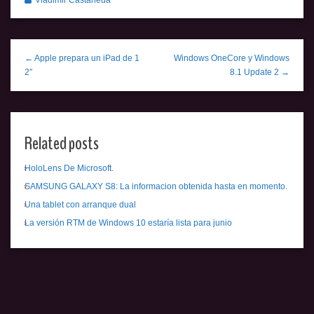
Vladimir Castaneda
← Apple prepara un iPad de 1
Windows OneCore y Windows
2″
8.1 Update 2 →
Related posts
HoloLens De Microsoft.
SAMSUNG GALAXY S8: La informacion obtenida hasta en momento.
Una tablet con arranque dual
La versión RTM de Windows 10 estaría lista para junio