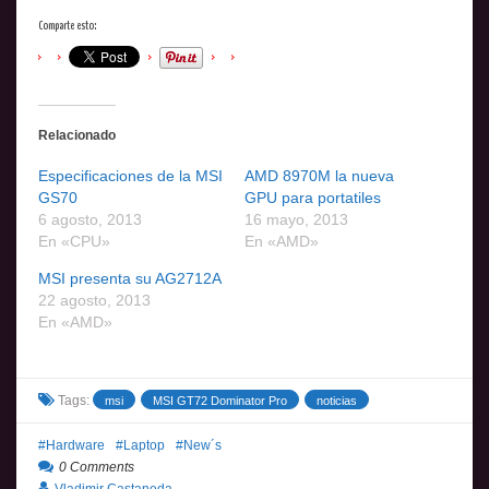
Comparte esto:
Relacionado
Especificaciones de la MSI
AMD 8970M la nueva
GS70
GPU para portatiles
6 agosto, 2013
16 mayo, 2013
En «CPU»
En «AMD»
MSI presenta su AG2712A
22 agosto, 2013
En «AMD»
Tags:
msi
MSI GT72 Dominator Pro
noticias
Hardware
Laptop
New´s
0 Comments