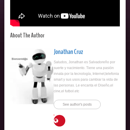
About The Author
Jonathan Cruz
Saludos, Jonathan es Salvadoreño por
suerte y nacimiento. Tiene una pasión
innata por la tecnología, Internet,telefonia
smart y sus usos para cambiar la vida de
las personas. Le encanta el Diseño,el
cine,el futbol.etc
See author's posts