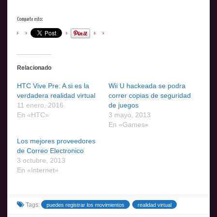
Comparte esto:
Relacionado
HTC Vive Pre: A si es la
Wii U hackeada se podra
verdadera realidad virtual
correr copias de seguridad
11 enero, 2016
de juegos
En «HTC»
3 mayo, 2013
En «Games»
Los mejores proveedores
de Correo Electronico
3 octubre, 2013
En «Internet»
Tags:
puedes registrar los movimientos
realidad virtual