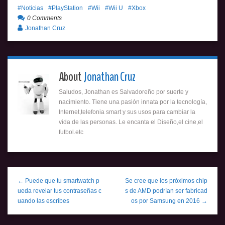
Noticias
PlayStation
Wii
Wii U
Xbox
0 Comments
Jonathan Cruz
About
Jonathan Cruz
Saludos, Jonathan es Salvadoreño por suerte y
nacimiento. Tiene una pasión innata por la tecnología,
Internet,telefonia smart y sus usos para cambiar la
vida de las personas. Le encanta el Diseño,el cine,el
futbol.etc
← Puede que tu smartwatch p
Se cree que los próximos chip
ueda revelar tus contraseñas c
s de AMD podrían ser fabricad
uando las escribes
os por Samsung en 2016 →