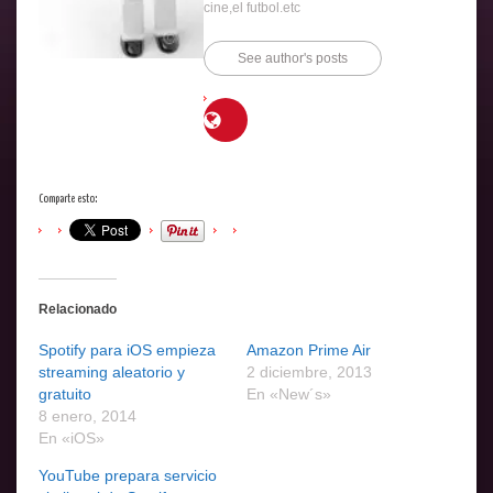
cine,el futbol.etc
See author's posts
Comparte esto:
Relacionado
Spotify para iOS empieza
Amazon Prime Air
streaming aleatorio y
2 diciembre, 2013
gratuito
En «New´s»
8 enero, 2014
En «iOS»
YouTube prepara servicio