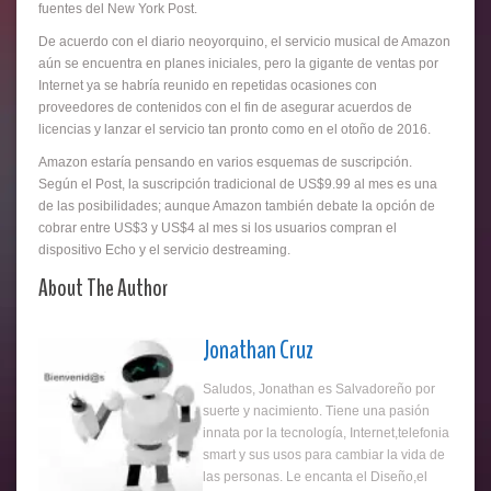
fuentes del New York Post.
De acuerdo con el diario neoyorquino, el servicio musical de Amazon
aún se encuentra en planes iniciales, pero la gigante de ventas por
Internet ya se habría reunido en repetidas ocasiones con
proveedores de contenidos con el fin de asegurar acuerdos de
licencias y lanzar el servicio tan pronto como en el otoño de 2016.
Amazon estaría pensando en varios esquemas de suscripción.
Según el Post, la suscripción tradicional de US$9.99 al mes es una
de las posibilidades; aunque Amazon también debate la opción de
cobrar entre US$3 y US$4 al mes si los usuarios compran el
dispositivo Echo y el servicio destreaming.
About The Author
Jonathan Cruz
Saludos, Jonathan es Salvadoreño por
suerte y nacimiento. Tiene una pasión
innata por la tecnología, Internet,telefonia
smart y sus usos para cambiar la vida de
las personas. Le encanta el Diseño,el