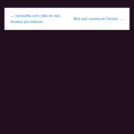
← cachadita.com | sitio de clas
Mira qué carrera de Drones. →
ificados por internet