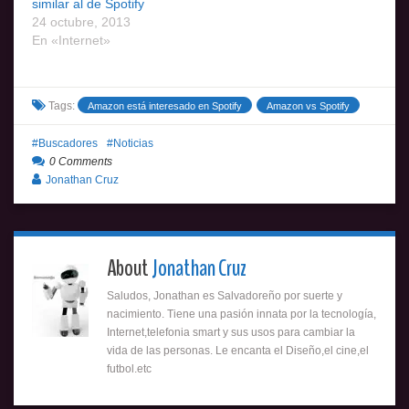
similar al de Spotify
24 octubre, 2013
En «Internet»
Tags:
Amazon está interesado en Spotify
Amazon vs Spotify
Buscadores
Noticias
0 Comments
Jonathan Cruz
About
Jonathan Cruz
Saludos, Jonathan es Salvadoreño por suerte y
nacimiento. Tiene una pasión innata por la tecnología,
Internet,telefonia smart y sus usos para cambiar la
vida de las personas. Le encanta el Diseño,el cine,el
futbol.etc