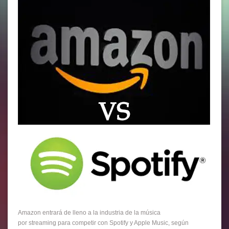
Amazon entrará de lleno a la industria de la música
por streaming para competir con Spotify y Apple Music, según