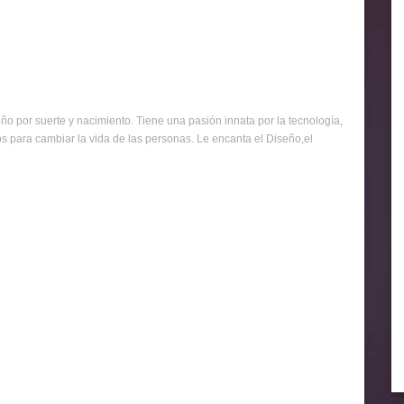
o por suerte y nacimiento. Tiene una pasión innata por la tecnología,
sos para cambiar la vida de las personas. Le encanta el Diseño,el