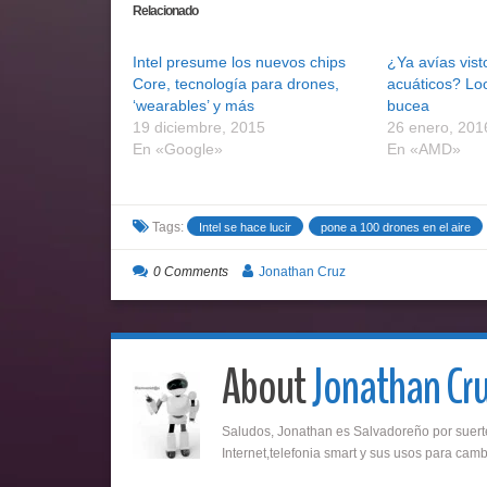
Relacionado
Intel presume los nuevos chips
¿Ya avías vist
Core, tecnología para drones,
acuáticos? Lo
‘wearables’ y más
bucea
19 diciembre, 2015
26 enero, 201
En «Google»
En «AMD»
Tags:
Intel se hace lucir
pone a 100 drones en el aire
0 Comments
Jonathan Cruz
About
Jonathan Cr
Saludos, Jonathan es Salvadoreño por suerte
Internet,telefonia smart y sus usos para cambi