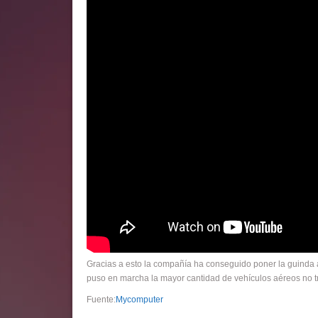
Gracias a esto la compañía ha conseguido poner la guinda 
puso en marcha la mayor cantidad de vehículos aéreos no tr
Fuente:
Mycomputer