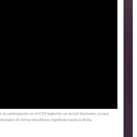
a su participación en el CES batiendo un récord Guinness, ya que
ipulados de forma simultánea registrada hasta la fecha.