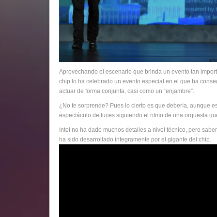
Aprovechando el escenario que brinda un evento tan import
chip lo ha celebrado un evento especial en el que ha conse
actuar de forma conjunta, casi como un “enjambre”.
¿No te sorprende? Pues lo cierto es que debería, aunque es
espectáculo de luces siguiendo el ritmo de una orquesta qu
Intel no ha dado muchos detalles a nivel técnico, pero sab
ha sido desarrollado íntegramente por el gigante del chip.