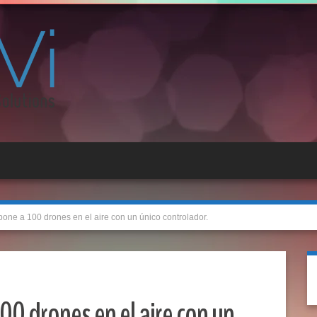
, pone a 100 drones en el aire con un único controlador.
 100 drones en el aire con un