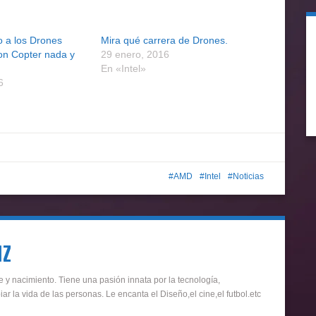
o a los Drones
Mira qué carrera de Drones.
on Copter nada y
29 enero, 2016
En «Intel»
6
AMD
Intel
Noticias
uz
 y nacimiento. Tiene una pasión innata por la tecnología,
ar la vida de las personas. Le encanta el Diseño,el cine,el futbol.etc