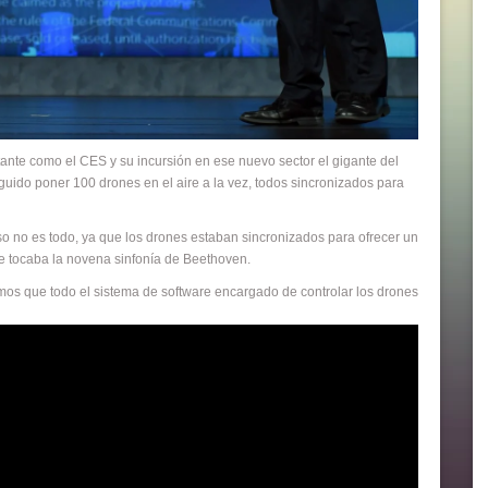
ante como el CES y su incursión en ese nuevo sector el gigante del
guido poner 100 drones en el aire a la vez, todos sincronizados para
o no es todo, ya que los drones estaban sincronizados para ofrecer un
e tocaba la novena sinfonía de Beethoven.
emos que todo el sistema de software encargado de controlar los drones