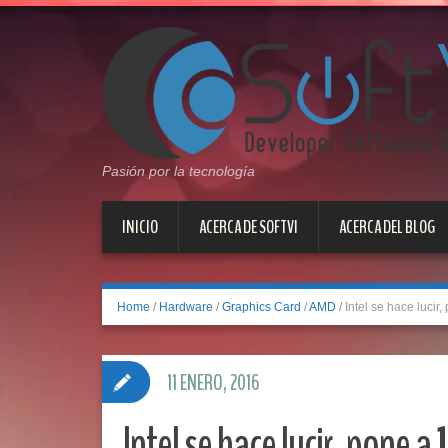
Pasión por la tecnología
INICIO
ACERCA DE SOFTVI
ACERCA DEL BLOG
Home
/
Hardware
/
Graphics Card
/
AMD
/
Intel se hace lucir
11 ENERO, 2016
Intel se hace lucir, pone a