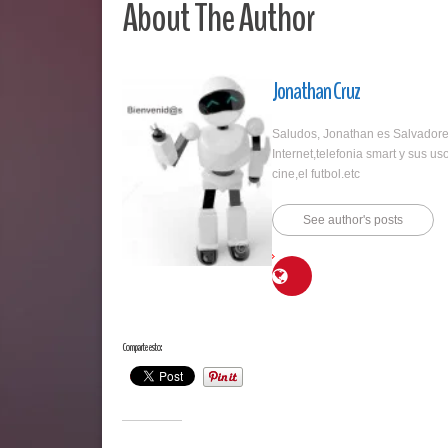
About The Author
Jonathan Cruz
Saludos, Jonathan es Salvadoreñ
Internet,telefonia smart y sus u
cine,el futbol.etc
See author's posts
Comparte esto: