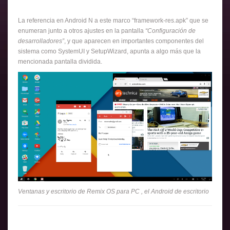
La referencia en Android N a este marco “framework-res.apk” que se
enumeran junto a otros ajustes en la pantalla
“Configuración de
desarrolladores”
, y que aparecen en importantes componentes del
sistema como SystemUI y SetupWizard, apunta a algo más que la
mencionada pantalla dividida.
Ventanas y escritorio de Remix OS para PC , el Android de escritorio