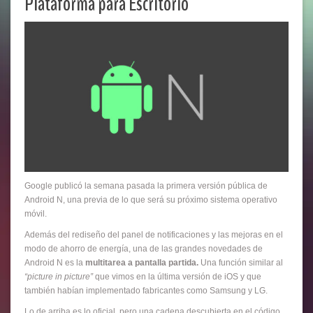
Plataforma para Escritorio
Google publicó la semana pasada la primera versión pública de
Android N, una previa de lo que será su próximo sistema operativo
móvil.
Además del rediseño del panel de notificaciones y las mejoras en el
modo de ahorro de energía, una de las grandes novedades de
Android N es la
multitarea a pantalla partida.
Una función similar al
“picture in picture”
que vimos en la última versión de iOS y que
también habían implementado fabricantes como Samsung y LG.
Lo de arriba es lo oficial, pero una cadena descubierta en el código