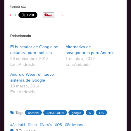
Comparte esto:
Relacionado
El buscador de Google se
Alternativa de
actualiza para mobiles
navegadores para Android
26 septiembre, 2013
1 octubre, 2013
En «Android»
En «Android»
Android Wear: el nuevo
sistema de Google
18 marzo, 2014
En «Android»
Tags:
android
ANDROIDN
google
N
OS
Android
libre
New´s
OS
Softwares
0 Comments