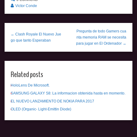
Victor Conde
Pregunta de todo Gamers cua
← Clash Royale El Nuevo Jue
nta memoria RAM se necesita
go que tanto Esperaban
para jugar en El Ordenador →
Related posts
HoloLens De Microsoft.
SAMSUNG GALAXY S8: La informacion obtenida hasta en momento.
EL NUEVO LANZAMIENTO DE NOKIA PARA 2017
OLED (Organic- Light-Emittin Diode)