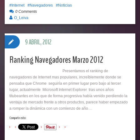
Internet
Navegadores
Noticias
0 Comments
O_Leiva
9 ABRIL, 2012
Ranking Navegadores Marzo 2012
Presentamos el ranking de
navegadores de Internet mas populares, increíblemente donde se
pensaba que Chrome seguiría en primer lugar pero bajo al tercer
lugar, actualmente Microsoft Internet Explorer tras unos años
titubeantes en los que de forma progresiva había venido perdiendo la
ventaja de mercado frente a otros productos, parece haber empezado
a romper la dinámica con un comienzo de año…
Comparte esto: