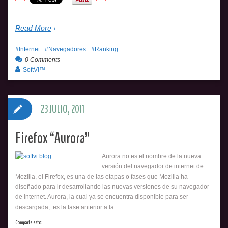
Read More
Internet
Navegadores
Ranking
0 Comments
SoftVi™
23 JULIO, 2011
Firefox “Aurora”
Aurora no es el nombre de la nueva
versión del navegador de internet de
Mozilla, el Firefox, es una de las etapas o fases que Mozilla ha
diseñado para ir desarrollando las nuevas versiones de su navegador
de internet. Aurora, la cual ya se encuentra disponible para ser
descargada, es la fase anterior a la…
Comparte esto: