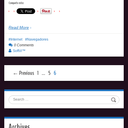
Comparte esto:
Read More
Internet
Navegadores
0 Comments
SoftVi™
← Previous
1
…
5
6
Search
Archives