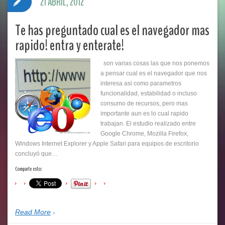
21 ABRIL, 2012
Te has preguntado cual es el navegador mas
rapido! entra y enterate!
son varias cosas las que nos ponemos
a pensar cual es el navegador que nos
interesa asi como parametros
funcionalidad, estabilidad o incluso
consumo de recursos, pero mas
importante aun es lo cual rapido
trabajan. El estudio realizado entre
Google Chrome, Mozilla Firefox,
Windows Internet Explorer y Apple Safari para equipos de escritorio
concluyó que…
Comparte esto:
Read More