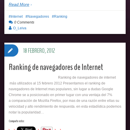
Read More
Internet
Navegadores
Ranking
0 Comments
O_Leiva
18 FEBRERO, 2012
Ranking de navegadores de Internet
Ranking de navegadores de internet
más utilizados al 15 febrero 2012 Presentamos el ranking de
navegadores de Internet mas populares, sin lugar a dudas Google
Chrome se a posicionado en primer lugar con una ventaja del 7%
a comparación de Mozilla Firefox, por mas de una razón entre ellas su
velocidad y alto rendimiento de respuesta. en esta estadística podemos
notar la popularidad…
Comparte esto: