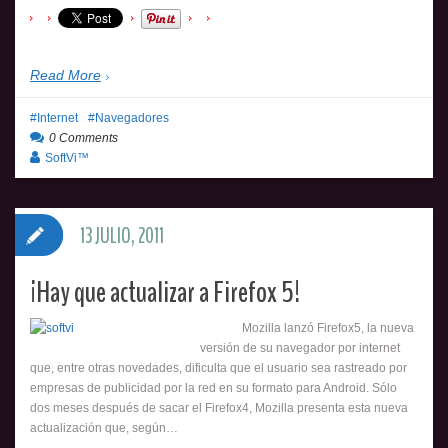
Read More
Internet
Navegadores
0 Comments
SoftVi™
13 JULIO, 2011
¡Hay que actualizar a Firefox 5!
Mozilla lanzó Firefox5, la nueva
versión de su navegador por internet
que, entre otras novedades, dificulta que el usuario sea rastreado por
empresas de publicidad por la red en su formato para Android. Sólo
dos meses después de sacar el Firefox4, Mozilla presenta esta nueva
actualización que, según…