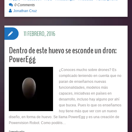
0 Comments
Jonathan Cruz
11 FEBRERO, 2016
Dentro de este huevo se esconde un dron:
PowerEgg
¿Conoces mucho sobre drones? Es
complicado teniendo en cuenta que no
paran de enseñarnos nuevas
funcionalidades, modelos más
capaces, iniciativas en países en
desarrollo, incluso hay alguno por ahí
que bucea. Pues lo que os enseñamos
hoy tiene más que ver con un nuevo
diseño, en forma de huevo. Se llama PowerEgg y es una creación de
Powervision Robot. Como podéis…
Comparte esto: