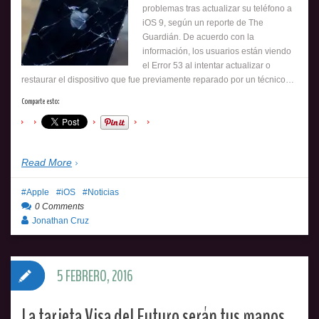
problemas tras actualizar su teléfono a
iOS 9, según un reporte de The
Guardián. De acuerdo con la
información, los usuarios están viendo
el Error 53 al intentar actualizar o
restaurar el dispositivo que fue previamente reparado por un técnico…
Comparte esto:
Read More
Apple
iOS
Noticias
0 Comments
Jonathan Cruz
5 FEBRERO, 2016
La tarjeta Visa del Futuro serán tus manos.