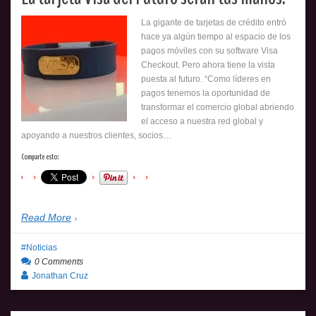
La gigante de tarjetas de crédito entró
hace ya algún tiempo al espacio de los
pagos móviles con su software Visa
Checkout. Pero ahora tiene la vista
puesta al futuro. “Como líderes en
pagos tenemos la oportunidad de
transformar el comercio global abriendo
el acceso a nuestra red global y
apoyando a nuestros clientes, socios…
Comparte esto:
Read More
Noticias
0 Comments
Jonathan Cruz