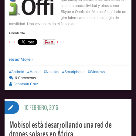
suite de productividad y otros como
Skype o OneNote. Microsoft ha dado un
giro interesante en su estrategia de
movilidad. Una vez asumido el fiasco de…
Comparte esto:
Read More
Android
Mobile
Noticias
Smartphone
Windows
0 Comments
Jonathan Cruz
10 FEBRERO, 2016
Mobisol está desarrollando una red de
drones solares en África.