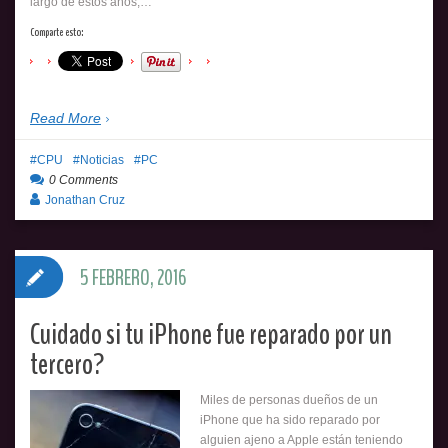
largo de estos años,…
Comparte esto:
Read More
CPU
Noticias
PC
0 Comments
Jonathan Cruz
5 FEBRERO, 2016
Cuidado si tu iPhone fue reparado por un
tercero?
Miles de personas dueños de un
iPhone que ha sido reparado por
alguien ajeno a Apple están teniendo