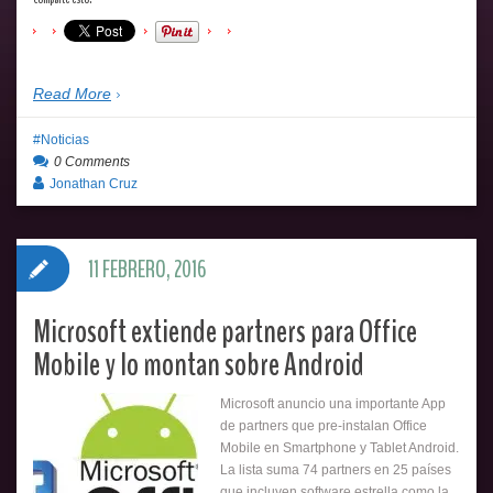
Read More
Noticias
0 Comments
Jonathan Cruz
11 FEBRERO, 2016
Microsoft extiende partners para Office
Mobile y lo montan sobre Android
Microsoft anuncio una importante App
de partners que pre-instalan Office
Mobile en Smartphone y Tablet Android.
La lista suma 74 partners en 25 países
que incluyen software estrella como la