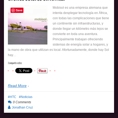
Mobisol es una empresa alemana que
Save
intenta desplegar tecnología en África,
con todas las complicaciones que tiene
un continente sin infraestructuras, y
donde llegar un kilómetro más lejos se
convierte en toda una aventura.
Principalmente trabajan ofreciendo
sistemas de energía solar a hogares, y
la mano de obra que utilizan es local. Afortunadamente, donde hay Sol
hay…
Comparte esto:
Read More
HTC
Noticias
0 Comments
Jonathan Cruz