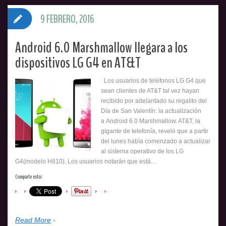
9 FEBRERO, 2016
Android 6.0 Marshmallow llegara a los
dispositivos LG G4 en AT&T
Los usuarios de teléfonos LG G4 que
sean clientes de AT&T tal vez hayan
recibido por adelantado su regalito del
Día de San Valentín: la actualización
a Android 6.0 Marshmallow. AT&T, la
gigante de telefonía, reveló que a partir
del lunes había comenzado a actualizar
al sistema operativo de los LG
G4(modelo H810). Los usuarios notarán que está…
Comparte esto:
Read More