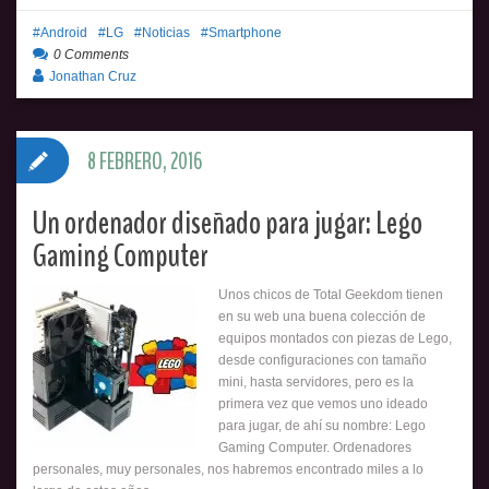
Android
LG
Noticias
Smartphone
0 Comments
Jonathan Cruz
8 FEBRERO, 2016
Un ordenador diseñado para jugar: Lego
Gaming Computer
Unos chicos de Total Geekdom tienen
en su web una buena colección de
equipos montados con piezas de Lego,
desde configuraciones con tamaño
mini, hasta servidores, pero es la
primera vez que vemos uno ideado
para jugar, de ahí su nombre: Lego
Gaming Computer. Ordenadores
personales, muy personales, nos habremos encontrado miles a lo