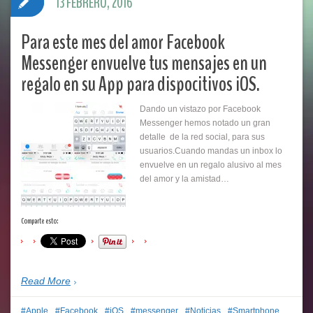
13 FEBRERO, 2016
Para este mes del amor Facebook
Messenger envuelve tus mensajes en un
regalo en su App para dispocitivos iOS.
Dando un vistazo por Facebook
Messenger hemos notado un gran
detalle de la red social, para sus
usuarios.Cuando mandas un inbox lo
envuelve en un regalo alusivo al mes
del amor y la amistad…
Comparte esto:
Read More
Apple
Facebook
iOS
messenger
Noticias
Smartphone