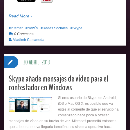
Read More
Internet
New´s
Redes Sociales
Skype
0 Comments
Vladimir Castaneda
30 ABRIL, 2013
Skype añade mensajes de vídeo para el
contestador en Windows
Si eres usuario de Skype en Android,
iOS o Mac OS X, es posible que ya
estés al corriente de que el servicio ha
comenzado hace poco a ofrecer
mensajes de vídeo en su buzón de voz. Microsoft prometió entonces
que la buena nueva llegaría también a su sistema operativo hacia