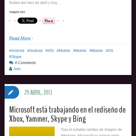
finales del mes de abril y hoy,…
Comparte esto:
Read More
Android
Android
iOS
Mobile
Mobile
Mobile
OS
Skype
0 Comments
Aslx
29 ABRIL, 2013
Microsoft está trabajando en el rediseño de
Xbox, Yammer, Skype y Bing
Tras el notable cambio de imagen de
Windows, Microsoft no parece estar