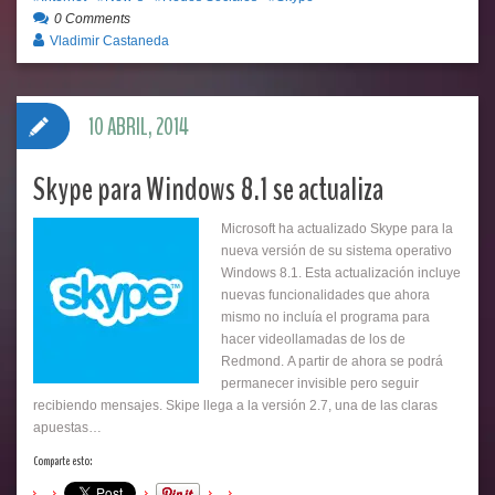
0 Comments
Vladimir Castaneda
10 ABRIL, 2014
Skype para Windows 8.1 se actualiza
Microsoft ha actualizado Skype para la
nueva versión de su sistema operativo
Windows 8.1. Esta actualización incluye
nuevas funcionalidades que ahora
mismo no incluía el programa para
hacer videollamadas de los de
Redmond. A partir de ahora se podrá
permanecer invisible pero seguir
recibiendo mensajes. Skipe llega a la versión 2.7, una de las claras
apuestas…
Comparte esto: