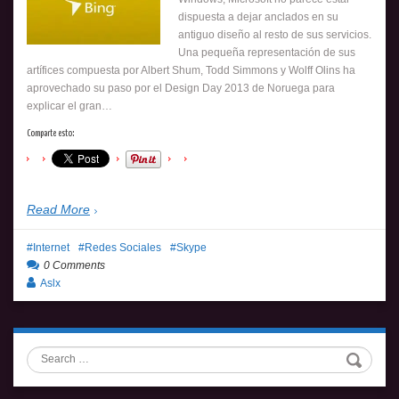
dispuesta a dejar anclados en su
antiguo diseño al resto de sus servicios.
Una pequeña representación de sus
artífices compuesta por Albert Shum, Todd Simmons y Wolff Olins ha
aprovechado su paso por el Design Day 2013 de Noruega para
explicar el gran…
Comparte esto:
Read More
Internet
Redes Sociales
Skype
0 Comments
Aslx
Search