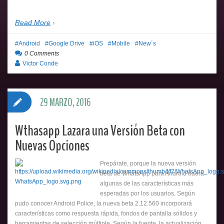
Read More
Android
Google Drive
iOS
Mobile
New´s
0 Comments
Victor Conde
29 MARZO, 2016
Wthasapp Lazara una Versión Beta con
Nuevas Opciones
Prepárate, porque la nueva versión
beta de WhatsApp para Android traerá
algunas de las características más
esperadas por los usuarios. Según
pudo conocer Android Police, la nueva beta 2.12.560 incorporará
características como respuesta rápida, fondos de pantalla sólidos y
herramientas de selección múltiple. Según la fuente, la actualización