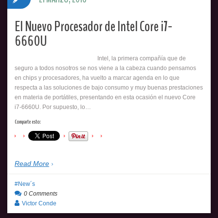
El Nuevo Procesador de Intel Core i7-
6660U
Intel, la primera compañía que de
seguro a todos nosotros se nos viene a la cabeza cuando pensamos
en chips y procesadores, ha vuelto a marcar agenda en lo que
respecta a las soluciones de bajo consumo y muy buenas prestaciones
en materia de portátiles, presentando en esta ocasión el nuevo Core
i7-6660U. Por supuesto, lo…
Comparte esto:
Read More
New´s
0 Comments
Victor Conde