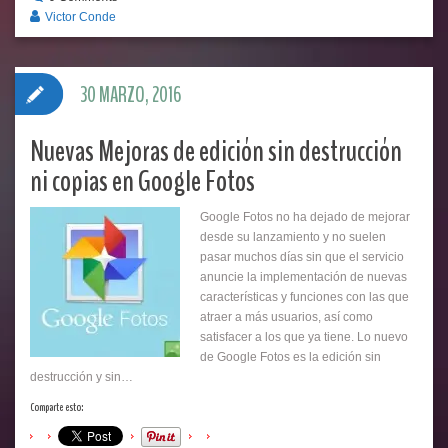
Victor Conde
30 MARZO, 2016
Nuevas Mejoras de edición sin destrucción
ni copias en Google Fotos
Google Fotos no ha dejado de mejorar
desde su lanzamiento y no suelen
pasar muchos días sin que el servicio
anuncie la implementación de nuevas
características y funciones con las que
atraer a más usuarios, así como
satisfacer a los que ya tiene. Lo nuevo
de Google Fotos es la edición sin
destrucción y sin…
Comparte esto: