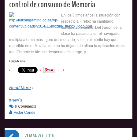
control de consumo de Memoria
En los últimos años la situación con
respecto a Firefox ha cambiado
considerablemente. Del tragón de la
clase ha pasado a ser el navegador
multiplataforma más ligero del mercado, si bien el mérito hay que
repartirlo entre Mozilla, que no ha dejado de afinar la aplicación desde
que Chrome le hiciese despertar del letargo; y…
Comparte esto:
Read More
New´s
0 Comments
Victor Conde
21 MARZO, 2016