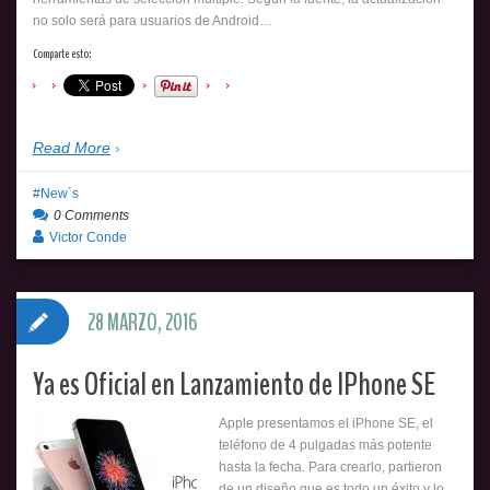
no solo será para usuarios de Android…
Comparte esto:
Read More
New´s
0 Comments
Victor Conde
28 MARZO, 2016
Ya es Oficial en Lanzamiento de IPhone SE
Apple presentamos el iPhone SE, el
teléfono de 4 pulgadas más potente
hasta la fecha. Para crearlo, partieron
de un diseño que es todo un éxito y lo