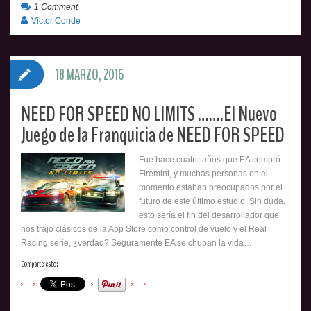
1 Comment
Victor Conde
18 MARZO, 2016
NEED FOR SPEED NO LIMITS …….El Nuevo
Juego de la Franquicia de NEED FOR SPEED
Fue hace cuatro años que EA compró
Firemint, y muchas personas en el
momento estaban preocupados por el
futuro de este último estudio. Sin duda,
esto sería el fin del desarrollador que
nos trajo clásicos de la App Store como control de vuelo y el Real
Racing serie, ¿verdad? Seguramente EA se chupan la vida…
Comparte esto: