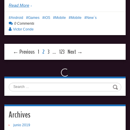
Read More
Android
Games
iOS
Mobile
Mobile
New´s
0 Comments
Victor Conde
← Previous
1
2
3
…
123
Next →
Search
Archives
junio 2019