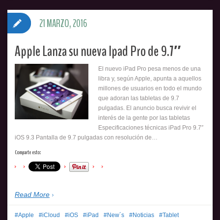
21 MARZO, 2016
Apple Lanza su nueva Ipad Pro de 9.7″
El nuevo iPad Pro pesa menos de una
libra y, según Apple, apunta a aquellos
millones de usuarios en todo el mundo
que adoran las tabletas de 9.7
pulgadas. El anuncio busca revivir el
interés de la gente por las tabletas
Especificaciones técnicas iPad Pro 9.7″
iOS 9.3 Pantalla de 9.7 pulgadas con resolución de…
Comparte esto:
Read More
Apple
iCloud
iOS
iPad
New´s
Noticias
Tablet