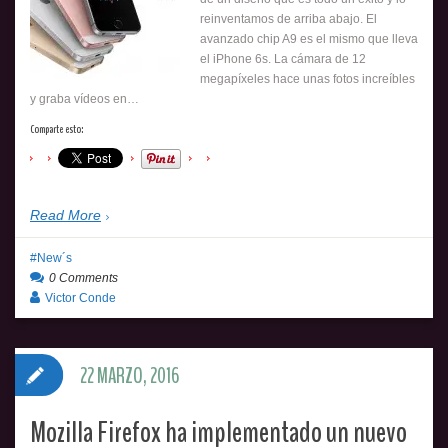
reinventamos de arriba abajo. El
avanzado chip A9 es el mismo que lleva
el iPhone 6s. La cámara de 12
megapíxeles hace unas fotos increíbles
y graba vídeos en…
Comparte esto:
Read More
New´s
0 Comments
Victor Conde
22 MARZO, 2016
Mozilla Firefox ha implementado un nuevo