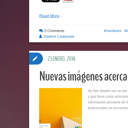
Read More
0 Comments
Hardware
Vladimir Castaneda
23 ENERO, 2014
Nuevas imágenes acerca 
Se han dejado ver un par
y que lleva como principal
información proviene de W
tradicionales se encuentr