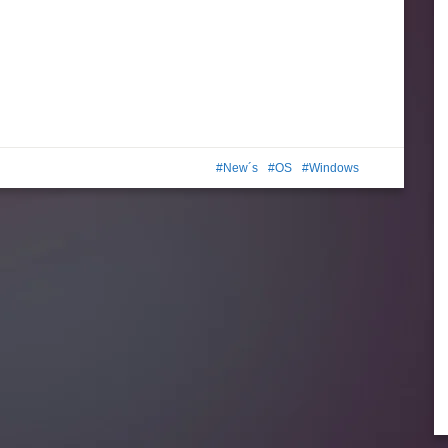
New´s
OS
Windows