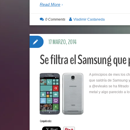
Read More
0 Comments
Vladimir Castaneda
17 MARZO, 2014
Se filtra el Samsung que
A principios de mes los c
que saldría de Samsung y 
a @evleaks se ha filtrado
metal y algo parecido a l
Comparte esto: