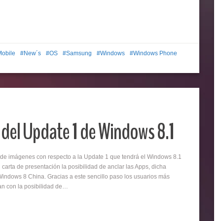
Mobile
New´s
OS
Samsung
Windows
Windows Phone
del Update 1 de Windows 8.1
 de imágenes con respecto a la Update 1 que tendrá el Windows 8.1
 carta de presentación la posibilidad de anclar las Apps, dicha
indows 8 China. Gracias a este sencillo paso los usuarios más
an con la posibilidad de…