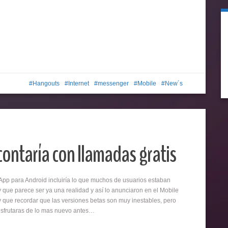
Hangouts
Internet
messenger
Mobile
New´s
ontaría con llamadas gratis
App para Android incluiría lo que muchos de usuarios estaban
y que parece ser ya una realidad y así lo anunciaron en el Mobile
 que recordar que las versiones betas son muy inestables, pero
isfrutaras de lo mas nuevo antes…