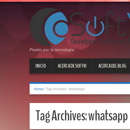
Pasión por la tecnología
INICIO
ACERCA DE SOFTVI
ACERCA DEL BLOG
Home
/
Tag Archives: "whatsapp"
Tag Archives:
whatsapp