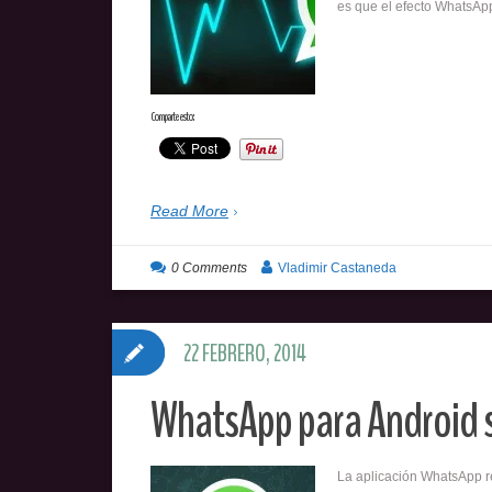
es que el efecto WhatsAp
Comparte esto:
Read More
0 Comments
Vladimir Castaneda
22 FEBRERO, 2014
WhatsApp para Android s
La aplicación WhatsApp re