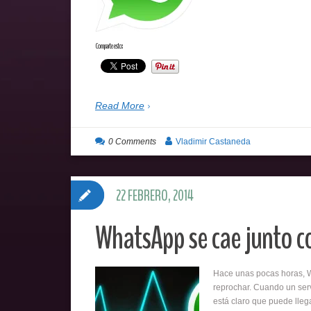
Comparte esto:
Read More
0 Comments
Vladimir Castaneda
22 FEBRERO, 2014
WhatsApp se cae junto c
Hace unas pocas horas, 
reprochar. Cuando un serv
está claro que puede lleg