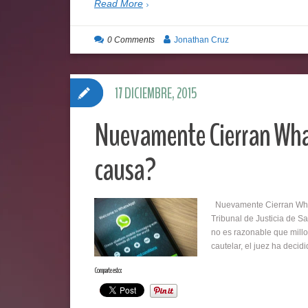
Read More
0 Comments
Jonathan Cruz
17 DICIEMBRE, 2015
Nuevamente Cierran What
causa?
Nuevamente Cierran What
Tribunal de Justicia de S
no es razonable que millo
cautelar, el juez ha deci
Comparte esto: