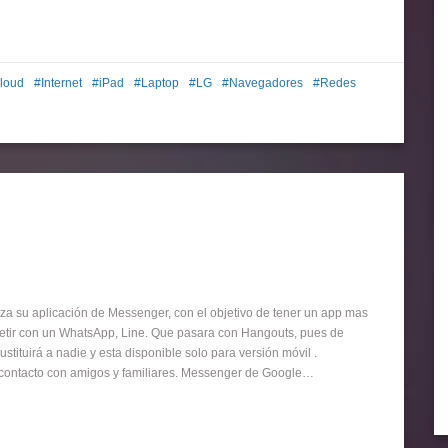
loud
Internet
iPad
Laptop
LG
Navegadores
Redes
za su aplicación de Messenger, con el objetivo de tener un app mas
etir con un WhatsApp, Line. Que pasara con Hangouts, pues de
ituirá a nadie y esta disponible solo para versión móvil .
contacto con amigos y familiares. Messenger de Google…