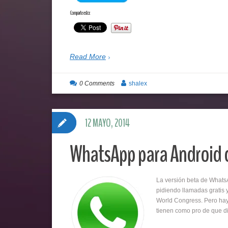
Comparte esto:
Read More
0 Comments
shalex
12 MAYO, 2014
WhatsApp para Android c
La versión beta de Whats
pidiendo llamadas gratis 
World Congress. Pero hay
tienen como pro de que d