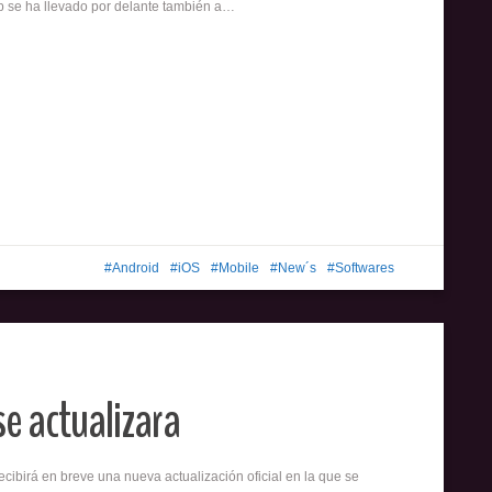
p se ha llevado por delante también a…
Android
iOS
Mobile
New´s
Softwares
e actualizara
cibirá en breve una nueva actualización oficial en la que se