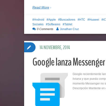
Read More
Android
Apple
Buscadores
HTC
Huawei
iC
Sociales
Softwares
Tablet
0 Comments
Jonathan Cruz
14 NOVIEMBRE, 2014
Google lanza Messenger
Google recientemente lan
liviana y que pueda comp
momento Messenger no sust
Descripción Mantente en 