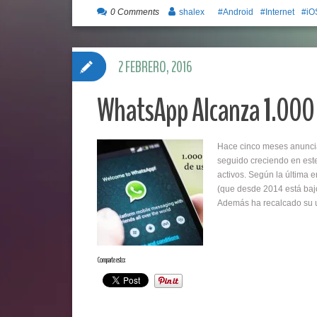
0 Comments
shalex
Android
Internet
iO
2 FEBRERO, 2016
WhatsApp Alcanza 1.000 
Hace cinco meses anunci
seguido creciendo en est
activos. Según la última 
(que desde 2014 está baj
Además ha recalcado su u
Comparte esto: