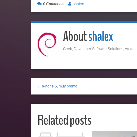
0 Comments
shalex
About
shalex
Geek, Developer Software Solutions, Amante 
← iPhone 5, muy pronto
Related posts