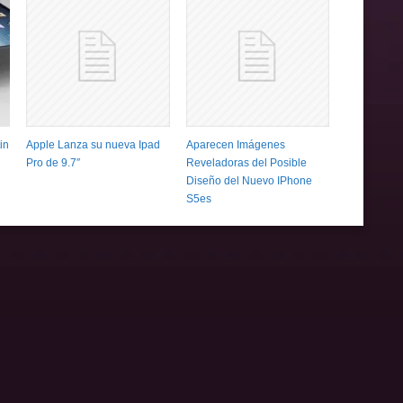
in
Apple Lanza su nueva Ipad
Aparecen Imágenes
Pro de 9.7″
Reveladoras del Posible
Diseño del Nuevo IPhone
S5es