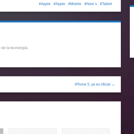
Apple
Apple
Mobile
New´s
Tablet
de la tecnología.
iPhone 5, ya es oficial →