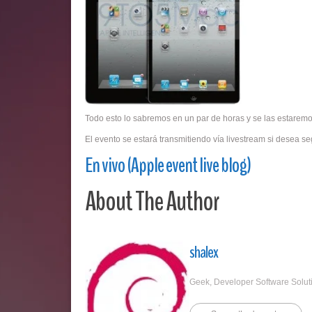
Todo esto lo sabremos en un par de horas y se las estarem
El evento se estará transmitiendo vía livestream si desea se
En vivo (Apple event live blog)
About The Author
shalex
Geek, Developer Software Soluti