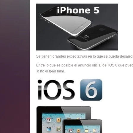
Se tienen grandes expectativas en lo que se pueda desarrol
Entre lo que es posible el anuncio oficial del iOS 6 que pu
o no el ipad mini.