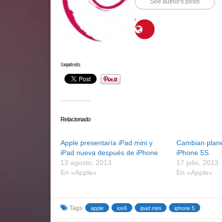
See author's posts
Comparte esto:
Relacionado
Apple presentaría iPad mini y
Cambian plan
iPad nueva después de iPhone
iPhone 5S
13 agosto, 2013
17 julio, 2013
En «Apple»
En «Apple»
Tags:
apple
ios6
ipad mini
iphone 5