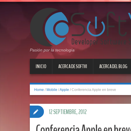
Pasión por la tecnología
INICIO
ACERCA DE SOFTVI
ACERCA DEL BLOG
Home
/
Mobile
/
Apple
/
Conferencia Apple en breve
12 SEPTIEMBRE, 2012
Conferencia Apple en brev