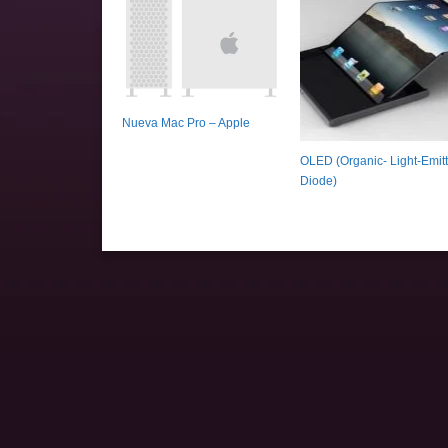
Nueva Mac Pro – Apple
OLED (Organic- Light-Emitt
Diode)