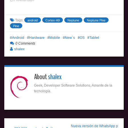
Tags:
android
Cortex-A9
Neptune
Neptune Pine
Pine
Android
Hardware
Mobile
New´s
OS
Tablet
0 Comments
shalex
About
shalex
Geek, Developer Software Solutions, Amante de la
tecnología.
Nueva versión de WhatsApp p