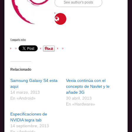
See author's posts
Comparte esto:
Relacionado
Samsung Galaxy S4 esta
Vexia continúa con el
aqui
concepto de Navlet y le
14 marzo, 2013
añade 3G
En «Android»
30 abril, 2013
En «Hardware»
Especificaciones de
NVIDIA tegra tab
14 septiembre, 2013
En «Android»