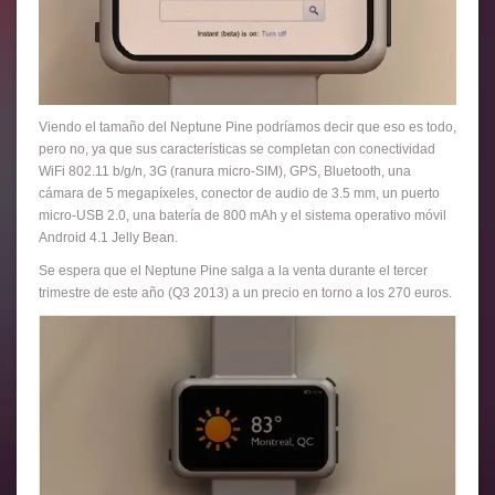
Viendo el tamaño del Neptune Pine podríamos decir que eso es todo,
pero no, ya que sus características se completan con conectividad
WiFi 802.11 b/g/n, 3G (ranura micro-SIM), GPS, Bluetooth, una
cámara de 5 megapíxeles, conector de audio de 3.5 mm, un puerto
micro-USB 2.0, una batería de 800 mAh y el sistema operativo móvil
Android 4.1 Jelly Bean.
Se espera que el Neptune Pine salga a la venta durante el tercer
trimestre de este año (Q3 2013) a un precio en torno a los 270 euros.