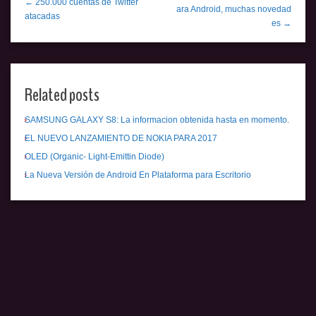
← 250.000 cuentas de Twitter
ara Android, muchas novedad
atacadas
es →
Related posts
SAMSUNG GALAXY S8: La informacion obtenida hasta en momento.
EL NUEVO LANZAMIENTO DE NOKIA PARA 2017
OLED (Organic- Light-Emittin Diode)
La Nueva Versión de Android En Plataforma para Escritorio