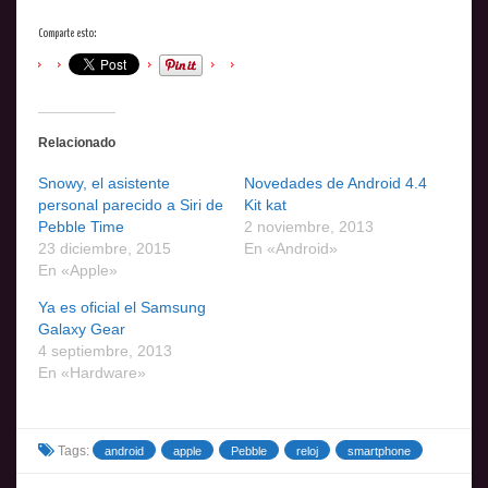
Comparte esto:
Relacionado
Snowy, el asistente
Novedades de Android 4.4
personal parecido a Siri de
Kit kat
Pebble Time
2 noviembre, 2013
23 diciembre, 2015
En «Android»
En «Apple»
Ya es oficial el Samsung
Galaxy Gear
4 septiembre, 2013
En «Hardware»
Tags:
android
apple
Pebble
reloj
smartphone