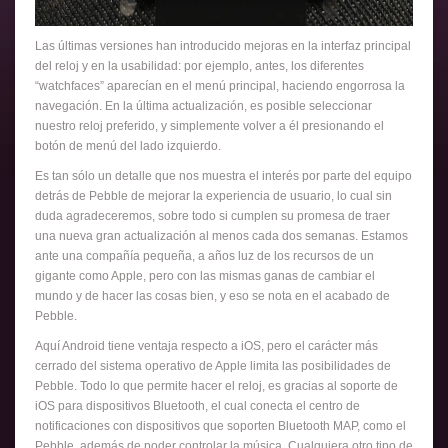
Las últimas versiones han introducido mejoras en la interfaz principal
del reloj y en la usabilidad: por ejemplo, antes, los diferentes
“watchfaces” aparecían en el menú principal, haciendo engorrosa la
navegación. En la última actualización, es posible seleccionar
nuestro reloj preferido, y simplemente volver a él presionando el
botón de menú del lado izquierdo.
Es tan sólo un detalle que nos muestra el interés por parte del equipo
detrás de Pebble de mejorar la experiencia de usuario, lo cual sin
duda agradeceremos, sobre todo si cumplen su promesa de traer
una nueva gran actualización al menos cada dos semanas. Estamos
ante una compañía pequeña, a años luz de los recursos de un
gigante como Apple, pero con las mismas ganas de cambiar el
mundo y de hacer las cosas bien, y eso se nota en el acabado de
Pebble.
Aquí Android tiene ventaja respecto a iOS, pero el carácter más
cerrado del sistema operativo de Apple limita las posibilidades de
Pebble. Todo lo que permite hacer el reloj, es gracias al soporte de
iOS para dispositivos Bluetooth, el cual conecta el centro de
notificaciones con dispositivos que soporten Bluetooth MAP, como el
Pebble, además de poder controlar la música. Cualquiera otro tipo de