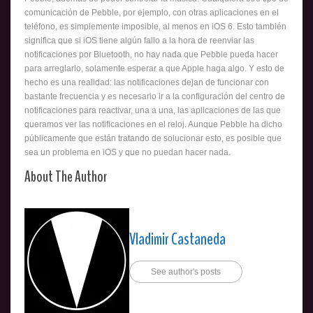
comunicación de Pebble, por ejemplo, con otras aplicaciones en el
teléfono, es simplemente imposible, al menos en iOS 6. Esto también
significa que si iOS tiene algún fallo a la hora de reenviar las
notificaciones por Bluetooth, no hay nada que Pebble pueda hacer
para arreglarlo, solamente esperar a que Apple haga algo. Y esto de
hecho es una realidad: las notificaciones dejan de funcionar con
bastante frecuencia y es necesario ir a la configuración del centro de
notificaciones para reactivar, una a una, las aplicaciones de las que
queramos ver las notificaciones en el reloj. Aunque Pebble ha dicho
públicamente que están tratando de solucionar esto, es posible que
sea un problema en iOS y que no puedan hacer nada.
About The Author
Vladimir Castaneda
See author's posts