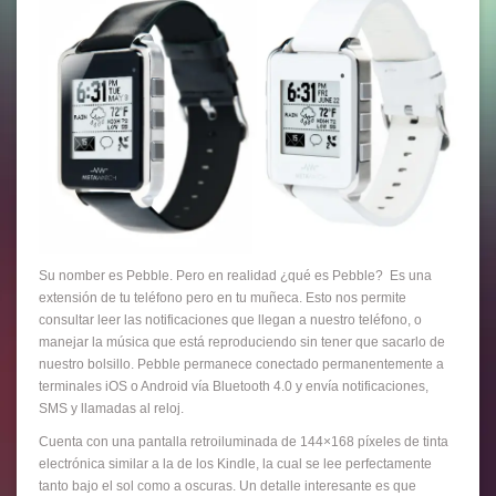
Su nomber es Pebble. Pero en realidad ¿qué es Pebble? Es una
extensión de tu teléfono pero en tu muñeca. Esto nos permite
consultar leer las notificaciones que llegan a nuestro teléfono, o
manejar la música que está reproduciendo sin tener que sacarlo de
nuestro bolsillo. Pebble permanece conectado permanentemente a
terminales iOS o Android vía Bluetooth 4.0 y envía notificaciones,
SMS y llamadas al reloj.
Cuenta con una pantalla retroiluminada de 144×168 píxeles de tinta
electrónica similar a la de los Kindle, la cual se lee perfectamente
tanto bajo el sol como a oscuras. Un detalle interesante es que