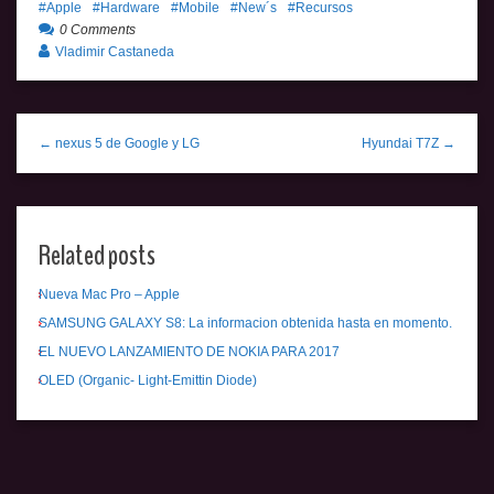
Apple
Hardware
Mobile
New´s
Recursos
0 Comments
Vladimir Castaneda
← nexus 5 de Google y LG
Hyundai T7Z →
Related posts
Nueva Mac Pro – Apple
SAMSUNG GALAXY S8: La informacion obtenida hasta en momento.
EL NUEVO LANZAMIENTO DE NOKIA PARA 2017
OLED (Organic- Light-Emittin Diode)