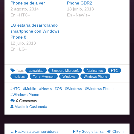
Phone se deja ver
Phone GDR2
2 agosto, 2014
18 junio, 2013
En «HTC»
En «New´s»
LG estaría desarrollando
smartphone con Windows
Phone 8
12 julio, 2013
En «LG»
Tags:
actualidad
Blooberg Microsoft
fabricantes
HTC
noticias
Terry Myerson
Windows
Windows Phone
HTC
Mobile
New´s
OS
Windows
Windows Phone
Windows Phone
0 Comments
Vladimir Castaneda
← Hackers atacan servidores
HP y Google lanzan HP Chrom