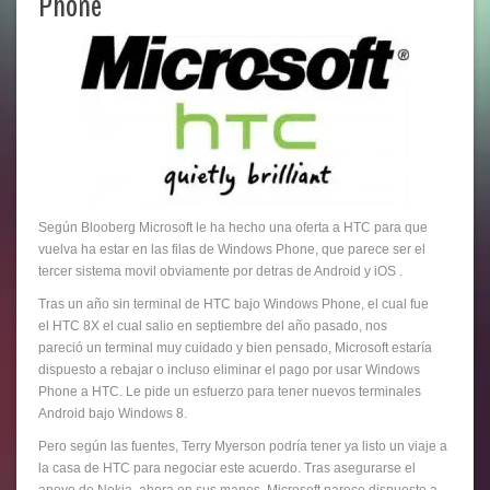
Phone
Según Blooberg Microsoft le ha hecho una oferta a HTC para que
vuelva ha estar en las filas de Windows Phone, que parece ser el
tercer sistema movil obviamente por detras de Android y iOS .
Tras un año sin terminal de HTC bajo Windows Phone, el cual fue
el HTC 8X el cual salio en septiembre del año pasado, nos
pareció un terminal muy cuidado y bien pensado, Microsoft estaría
dispuesto a rebajar o incluso eliminar el pago por usar Windows
Phone a HTC. Le pide un esfuerzo para tener nuevos terminales
Android bajo Windows 8.
Pero según las fuentes, Terry Myerson podría tener ya listo un viaje a
la casa de HTC para negociar este acuerdo. Tras asegurarse el