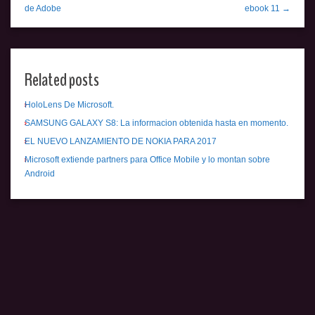
de Adobe
ebook 11 →
Related posts
HoloLens De Microsoft.
SAMSUNG GALAXY S8: La informacion obtenida hasta en momento.
EL NUEVO LANZAMIENTO DE NOKIA PARA 2017
Microsoft extiende partners para Office Mobile y lo montan sobre
Android