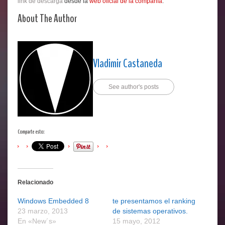
link de descarga
desde la
web oficial de la compañía
.
About The Author
Vladimir Castaneda
See author's posts
Comparte esto:
Relacionado
Windows Embedded 8
te presentamos el ranking
23 marzo, 2013
de sistemas operativos.
En «New´s»
15 mayo, 2012