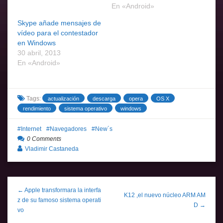
En «Android»
Skype añade mensajes de
vídeo para el contestador
en Windows
30 abril, 2013
En «Android»
Tags:
actualización
descarga
opera
OS X
rendimiento
sistema operativo
windows
Internet
Navegadores
New´s
0 Comments
Vladimir Castaneda
← Apple transformara la interfa
K12 ,el nuevo núcleo ARM AM
z de su famoso sistema operati
D →
vo