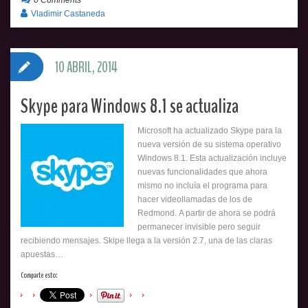
0 Comments
Vladimir Castaneda
10 ABRIL, 2014
Skype para Windows 8.1 se actualiza
Microsoft ha actualizado Skype para la
nueva versión de su sistema operativo
Windows 8.1. Esta actualización incluye
nuevas funcionalidades que ahora
mismo no incluía el programa para
hacer videollamadas de los de
Redmond. A partir de ahora se podrá
permanecer invisible pero seguir
recibiendo mensajes. Skipe llega a la versión 2.7, una de las claras
apuestas…
Comparte esto: