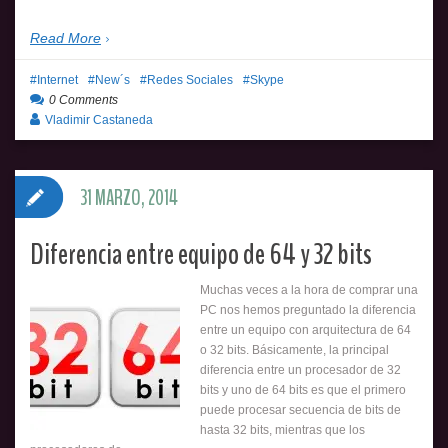
Read More
Internet
New´s
Redes Sociales
Skype
0 Comments
Vladimir Castaneda
31 MARZO, 2014
Diferencia entre equipo de 64 y 32 bits
Muchas veces a la hora de comprar una
PC nos hemos preguntado la diferencia
entre un equipo con arquitectura de 64
o 32 bits. Básicamente, la principal
diferencia entre un procesador de 32
bits y uno de 64 bits es que el primero
puede procesar secuencia de bits de
hasta 32 bits, mientras que los