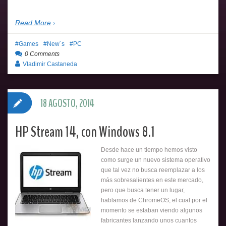
Read More
Games
New´s
PC
0 Comments
Vladimir Castaneda
18 AGOSTO, 2014
HP Stream 14, con Windows 8.1
Desde hace un tiempo hemos visto
como surge un nuevo sistema operativo
que tal vez no busca reemplazar a los
más sobresalientes en este mercado,
pero que busca tener un lugar,
hablamos de ChromeOS, el cual por el
momento se estaban viendo algunos
fabricantes lanzando unos cuantos