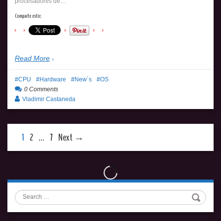
procesadores de…
Comparte esto:
Read More
CPU
Hardware
New´s
OS
0 Comments
Vladimir Castaneda
1
2
…
7
Next →
Search