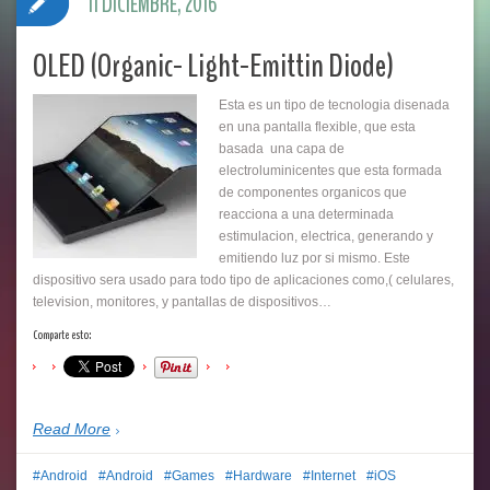
11 DICIEMBRE, 2016
OLED (Organic- Light-Emittin Diode)
Esta es un tipo de tecnologia disenada
en una pantalla flexible, que esta
basada una capa de
electroluminicentes que esta formada
de componentes organicos que
reacciona a una determinada
estimulacion, electrica, generando y
emitiendo luz por si mismo. Este
dispositivo sera usado para todo tipo de aplicaciones como,( celulares,
television, monitores, y pantallas de dispositivos…
Comparte esto:
Read More
Android
Android
Games
Hardware
Internet
iOS