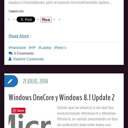
equipos ChromeBooks, pero al parecer microsoft también quiere…
Comparte esto:
Read More
Hardware
HP
Laptop
New´s
0 Comments
Vladimir Castaneda
21 JULIO, 2014
Windows OneCore y Windows 8.1 Update 2
Desde que se empezó a ver que iba
Save
evolucionando Windows 8 y Windows
Phone 8, se venían avecinando un tipo
de unificación total entre todas sus