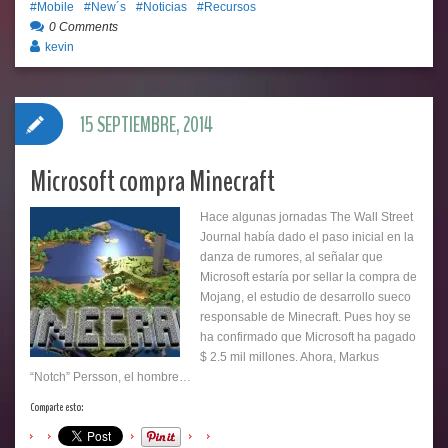
Mobile
New´s
Noticias
Recursos
0 Comments
kevin
15 SEPTIEMBRE, 2014
Microsoft compra Minecraft
Hace algunas jornadas The Wall Street
Journal había dado el paso inicial en la
danza de rumores, al señalar que
Microsoft estaría por sellar la compra de
Mojang, el estudio de desarrollo sueco
responsable de Minecraft. Pues hoy se
ha confirmado que Microsoft ha pagado
$ 2.5 mil millones. Ahora, Markus
“Notch” Persson, el hombre…
Comparte esto: