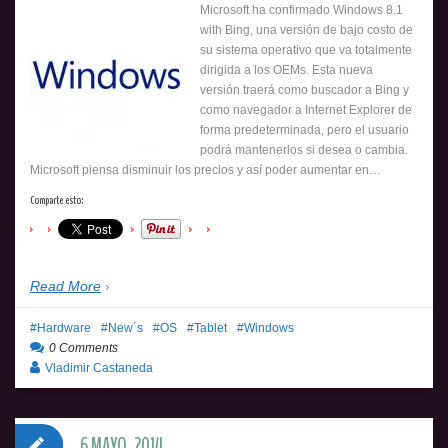
Microsoft ha confirmado Windows 8.1
with Bing, una versión de bajo costo de
su sistema operativo que va totalmente
dirigida a los OEMs. Esta nueva
versión traerá como buscador a Bing y
como navegador a Internet Explorer de
forma predeterminada, pero el usuario
podrá mantenerlos si desea o cambia.
Microsoft piensa disminuir los precios y así poder aumentar en…
Comparte esto:
Read More
Hardware
New´s
OS
Tablet
Windows
0 Comments
Vladimir Castaneda
6 MAYO, 2014