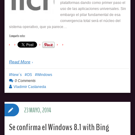
plataformas dando como primer paso el
uso de las aplicaciones universales. Sin
embargo el pilar fundamental de esa
convergencia total será el núcleo del
sistema operativo, que ya parece…
Comparte esto:
Read More
New´s
OS
Windows
0 Comments
Vladimir Castaneda
23 MAYO, 2014
Se confirma el Windows 8.1 with Bing