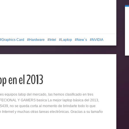
Graphics Card
Hardware
Intel
Laptop
New´s
NVIDIA
op en el 2013
es equipos latop del mercado, las hemos clasificado en tres
FECIONAL Y GAMERS basica La mejor laptop básica del 2013,
-S439, no se queda corta al momento de brindarte todo lo que
 Internet y muchas otras tareas electrónicas. Gracias a su tamaño