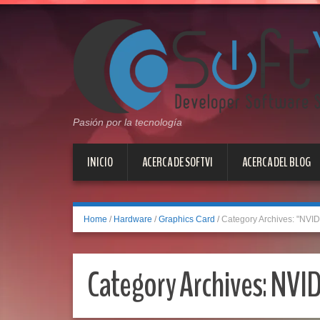
Pasión por la tecnología
INICIO
ACERCA DE SOFTVI
ACERCA DEL BLOG
Home
/
Hardware
/
Graphics Card
/
Category Archives: "NVID
Category Archives:
NVID