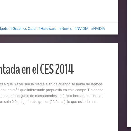
gets
Graphics Card
Hardware
New´s
NVIDIA
NVIDIA
ntada en el CES 2014
s a que Razer sea la marca elegida cuando se habla de laptops
do una más que interesante propuesta en este campo. De hecho,
lutinar un conjunto de componentes de última hornada de forma
an solo 0.9 pulgadas de grosor (22.9 mm), lo que es todo un…