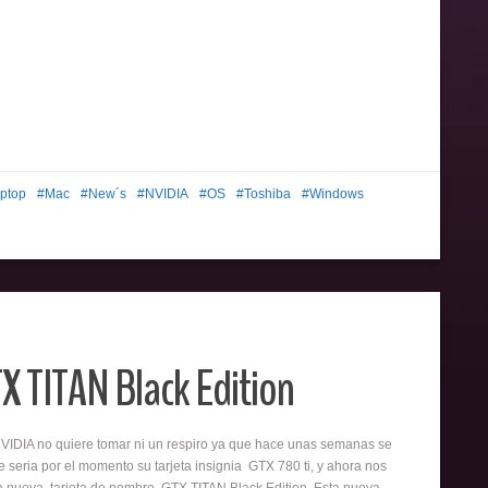
ptop
Mac
New´s
NVIDIA
OS
Toshiba
Windows
X TITAN Black Edition
VIDIA no quiere tomar ni un respiro ya que hace unas semanas se
 seria por el momento su tarjeta insignia GTX 780 ti, y ahora nos