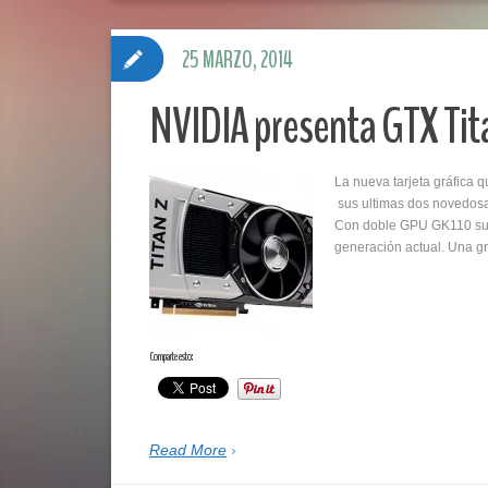
25 MARZO, 2014
NVIDIA presenta GTX Tit
La nueva tarjeta gráfica 
sus ultimas dos novedosas
Con doble GPU GK110 su r
generación actual. Una g
Comparte esto:
Read More