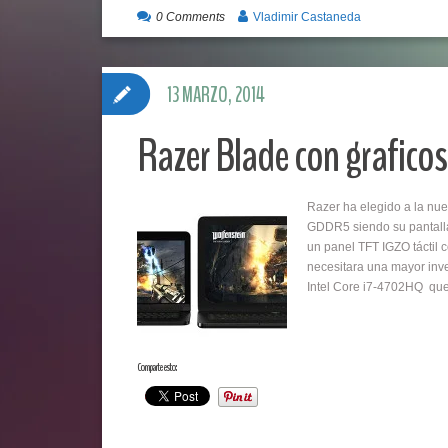
0 Comments
Vladimir Castaneda
13 MARZO, 2014
Razer Blade con grafic
Razer ha elegido a la n
GDDR5 siendo su pantalla
un panel TFT IGZO táctil 
necesitara una mayor inv
Intel Core i7-4702HQ que
Comparte esto: