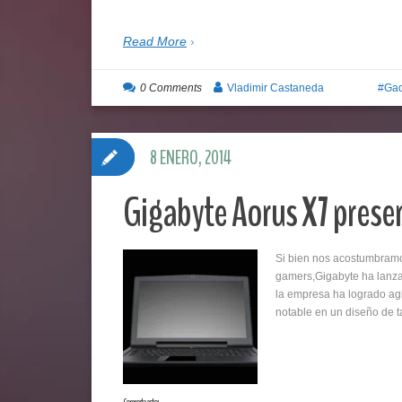
Read More
0 Comments
Vladimir Castaneda
Gad
8 ENERO, 2014
Gigabyte Aorus X7 prese
Si bien nos acostumbramo
gamers,Gigabyte ha lanza
la empresa ha logrado ag
notable en un diseño de t
Comparte esto: