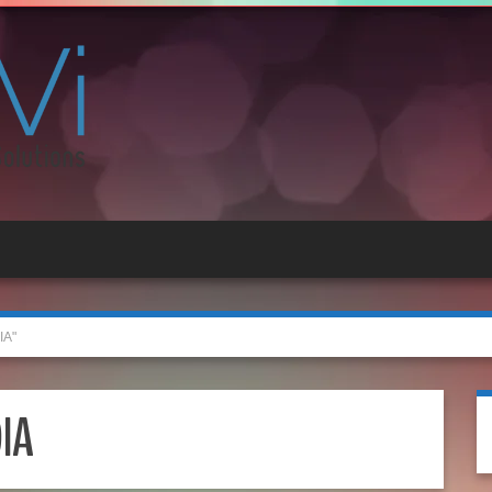
IA"
IA