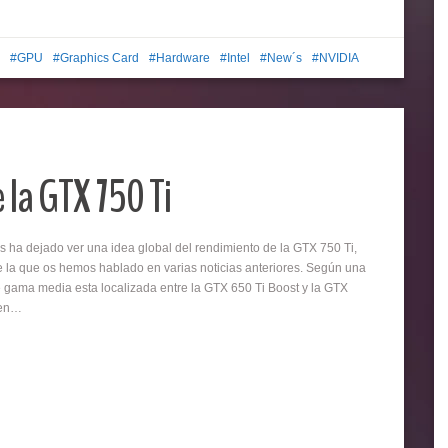
GPU
Graphics Card
Hardware
Intel
New´s
NVIDIA
 la GTX 750 Ti
ejado ver una idea global del rendimiento de la GTX 750 Ti,
e la que os hemos hablado en varias noticias anteriores. Según una
e gama media esta localizada entre la GTX 650 Ti Boost y la GTX
 en…