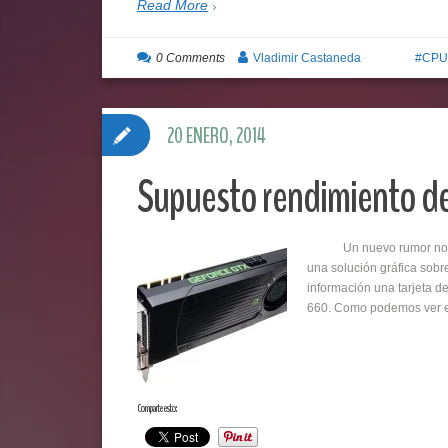
Read More
0 Comments
Vladimir Castaneda
CPU
20 ENERO, 2014
Supuesto rendimiento de
Un nuevo rumor nos ha d
una solución gráfica sobr
información una tarjeta d
660. Como podemos ver
Comparte esto: