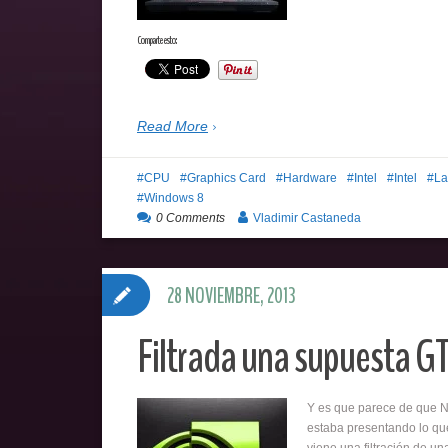
Comparte esto:
Read More
CPU
Graphics Card
Hardware
Intel
Intel
La
Windows 8
0 Comments
Vladimir Castaneda
28 NOVIEMBRE, 2013
Filtrada una supuesta GT
Y es que parece de que N
estaba presentando lo que