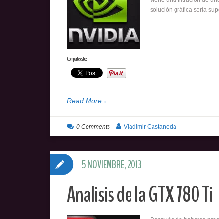
viene una filtración de u
solución gráfica sería sup
Comparte esto:
Read More
0 Comments
Vladimir Castaneda
5 NOVIEMBRE, 2013
Analisis de la GTX 780 Ti