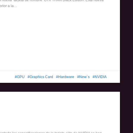
na nueva tarjeta de nombre GTX TITAN Black Edition. Esta nueva
erior a la…
GPU
Graphics Card
Hardware
New´s
NVIDIA