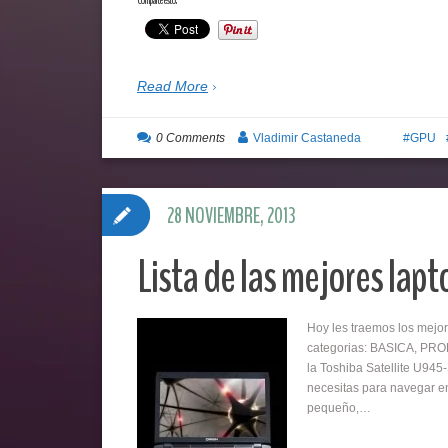
Read More
0 Comments
Vladimir Castaneda
GPU
28 NOVIEMBRE, 2013
Lista de las mejores lapt
Hoy les traemos los mejor
categorias: BASICA, PRO
la Toshiba Satellite U945
necesitas para navegar en
pequeño,…