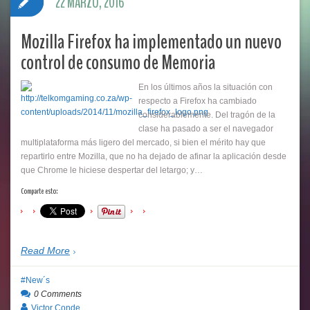
22 MARZO, 2016
Mozilla Firefox ha implementado un nuevo
control de consumo de Memoria
En los últimos años la situación con
respecto a Firefox ha cambiado
considerablemente. Del tragón de la
clase ha pasado a ser el navegador
multiplataforma más ligero del mercado, si bien el mérito hay que
repartirlo entre Mozilla, que no ha dejado de afinar la aplicación desde
que Chrome le hiciese despertar del letargo; y…
Comparte esto:
Read More
New´s
0 Comments
Victor Conde