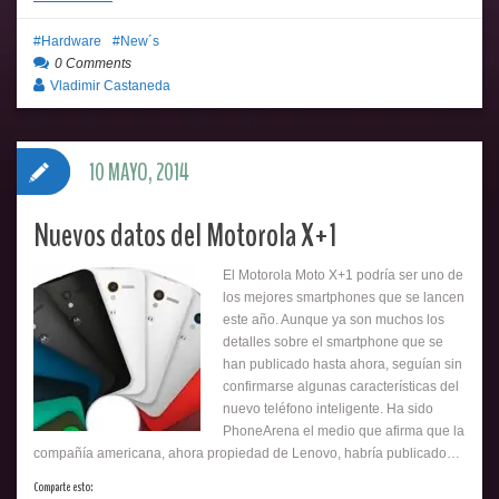
Hardware
New´s
0 Comments
Vladimir Castaneda
10 MAYO, 2014
Nuevos datos del Motorola X+1
El Motorola Moto X+1 podría ser uno de
los mejores smartphones que se lancen
este año. Aunque ya son muchos los
detalles sobre el smartphone que se
han publicado hasta ahora, seguían sin
confirmarse algunas características del
nuevo teléfono inteligente. Ha sido
PhoneArena el medio que afirma que la
compañía americana, ahora propiedad de Lenovo, habría publicado…
Comparte esto: