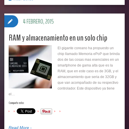
4 FEBRERO, 2015
RAM y almacenamiento en un solo chip
El gigante coreano ha propuesto un
chip llamado Memoria ePoP que brinda
dos de las cosas mas esenciales en un
smartphone de gama alta que es la
RAM, que en este caso es de 3GB, y el
almacenamiento que seria de 32GB y
que van acompañado de su respectivo
controlador. Este dispositivo ya tiene
el…
Comparte esto:
Read More