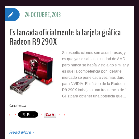
24 OCTUBRE, 2013
Es lanzada oficialmente la tarjeta gráfica
Radeon R9 290X
Su espeficaciones son asombrosas, y
es que ya se sabia la calidad de AMD
pero nunca se había visto algo similar y
es que la competencia por liderar el
mercado se pone cada vez mas duro
para NVIDIA. El núcleo de la Radeon
R9 290X trabaja a una frecuencia de 1
GHz para obtener una potencia que…
Comparte esto:
Read More