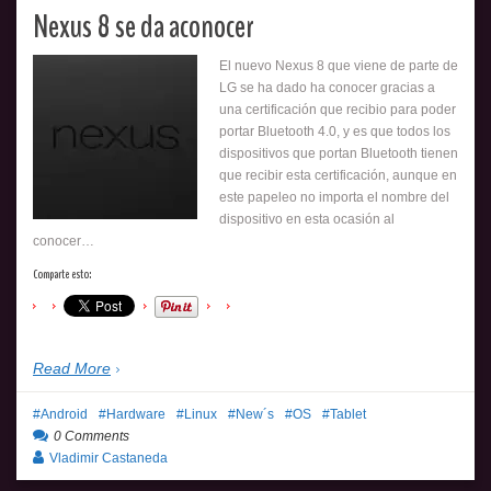
Nexus 8 se da aconocer
El nuevo Nexus 8 que viene de parte de
LG se ha dado ha conocer gracias a
una certificación que recibio para poder
portar Bluetooth 4.0, y es que todos los
dispositivos que portan Bluetooth tienen
que recibir esta certificación, aunque en
este papeleo no importa el nombre del
dispositivo en esta ocasión al
conocer…
Comparte esto:
Read More
Android
Hardware
Linux
New´s
OS
Tablet
0 Comments
Vladimir Castaneda