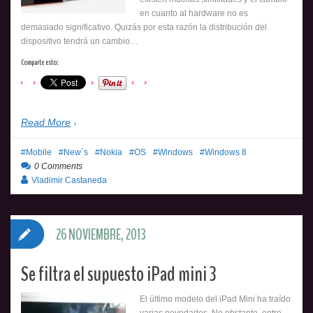
en cuanto al hardware no es
demasiado significativo. Quizás por esta razón la distribución del
dispositivo tendrá un cambio…
Comparte esto:
Read More
Mobile
New´s
Nokia
OS
Windows
Windows 8
0 Comments
Vladimir Castaneda
26 NOVIEMBRE, 2013
Se filtra el supuesto iPad mini 3
El último modelo del iPad Mini ha traído
varias novedades. No obstante, entre