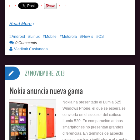
Read More
Android
Linux
Mobile
Motorola
New´s
OS
0 Comments
Vladimir Castaneda
27 NOVIEMBRE, 2013
Nokia anuncia nueva gama
Nokia ha presentado el Lumia 525
Windows Phone, el que se espera se
convierta en el sucesor del exitoso
Lumia 520. En comparación ambos
smartphones no presentan grandes
diferencias. En términos de aspecto
existen muchas similitudes y el cambio