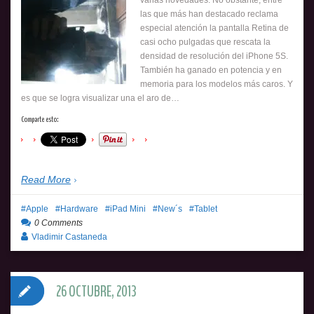
las que más han destacado reclama
especial atención la pantalla Retina de
casi ocho pulgadas que rescata la
densidad de resolución del iPhone 5S.
También ha ganado en potencia y en
memoria para los modelos más caros. Y
es que se logra visualizar una el aro de…
Comparte esto:
Read More
Apple
Hardware
iPad Mini
New´s
Tablet
0 Comments
Vladimir Castaneda
26 OCTUBRE, 2013