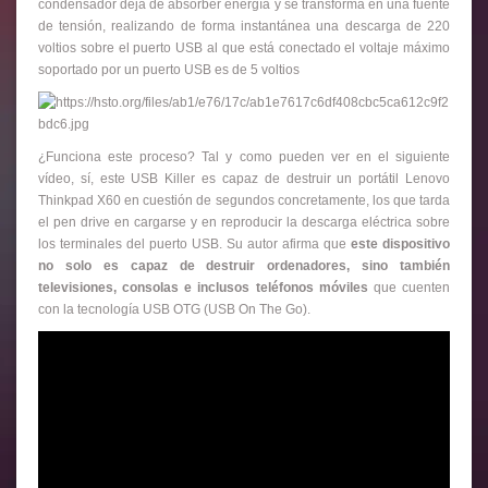
condensador deja de absorber energía y se transforma en una fuente
de tensión, realizando de forma instantánea una descarga de 220
voltios sobre el puerto USB al que está conectado el voltaje máximo
soportado por un puerto USB es de 5 voltios
¿Funciona este proceso? Tal y como pueden ver en el siguiente
vídeo, sí, este USB Killer es capaz de destruir un portátil Lenovo
Thinkpad X60 en cuestión de segundos concretamente, los que tarda
el pen drive en cargarse y en reproducir la descarga eléctrica sobre
los terminales del puerto USB. Su autor afirma que
este dispositivo
no solo es capaz de destruir ordenadores, sino también
televisiones, consolas e inclusos teléfonos móviles
que cuenten
con la tecnología USB OTG (USB On The Go).