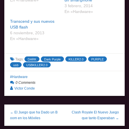
En «Hardware»
un smartphone
3 febrero, 2014
En «Hardware»
Transcend y sus nuevos
USB flash
6 noviembre, 2013
En «Hardware»
Tags:
DARK
Dark Purple
KILLER2.0
PURPLE
usb
USBKILLER2.0
Hardware
0 Comments
Victor Conde
← El Juego que ha Dado un B
Clash Royale El Nuevo Juego
oom en los Móviles
que tanto Esperaban →