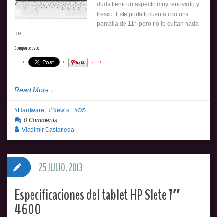
duda tiene un aspecto muy renovado y
fresco. Este portalti cuenta con una
pantalla de 11″, pero no le quitan nada
de…
Comparte esto:
Read More
Hardware
New´s
OS
0 Comments
Vladimir Castaneda
25 JULIO, 2013
Especificaciones del tablet HP Slete 7″
4600