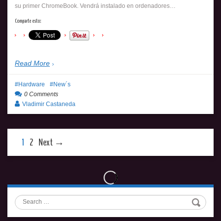
su primer ChromeBook. Vendrá instalado en ordenadores…
Comparte esto:
Read More
Hardware
New´s
0 Comments
Vladimir Castaneda
1
2
Next →
Search