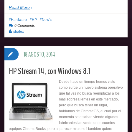
Read More
Hardware
HP
New´s
0 Comments
shalex
18 AGOSTO, 2014
HP Stream 14, con Windows 8.1
Desde hace un tiempo hemos visto
como surge un nuevo sistema operativo
que tal vez no busca reemplazar a los
más sobresalientes en este mercado,
pero que busca tener un lugar,
hablamos de ChromeOS, el cual por el
momento se estaban viendo algunos
fabricantes lanzando unos cuantos
equipos ChromeBooks, pero al parecer microsoft también quiere…