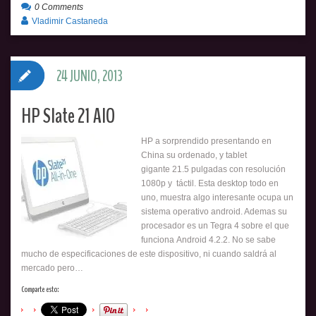
0 Comments
Vladimir Castaneda
24 JUNIO, 2013
HP Slate 21 AIO
HP a sorprendido presentando en
China su ordenado, y tablet
gigante 21.5 pulgadas con resolución
1080p y táctil. Esta desktop todo en
uno, muestra algo interesante ocupa un
sistema operativo android. Ademas su
procesador es un Tegra 4 sobre el que
funciona Android 4.2.2. No se sabe
mucho de especificaciones de este dispositivo, ni cuando saldrá al
mercado pero…
Comparte esto: