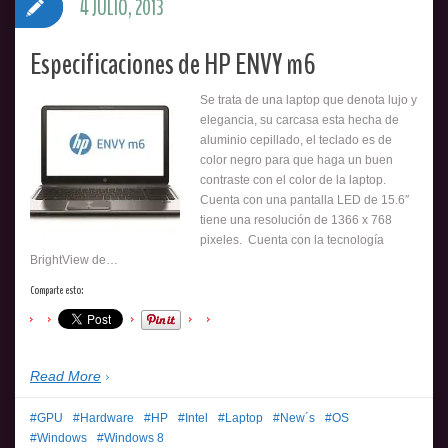
4 JULIO, 2013
Especificaciones de HP ENVY m6
Se trata de una laptop que denota lujo y
elegancia, su carcasa esta hecha de
aluminio cepillado, el teclado es de
color negro para que haga un buen
contraste con el color de la laptop.
Cuenta con una pantalla LED de 15.6″
tiene una resolución de 1366 x 768
pixeles. Cuenta con la tecnología
BrightView de…
Comparte esto:
Read More
GPU
Hardware
HP
Intel
Laptop
New´s
OS
Windows
Windows 8