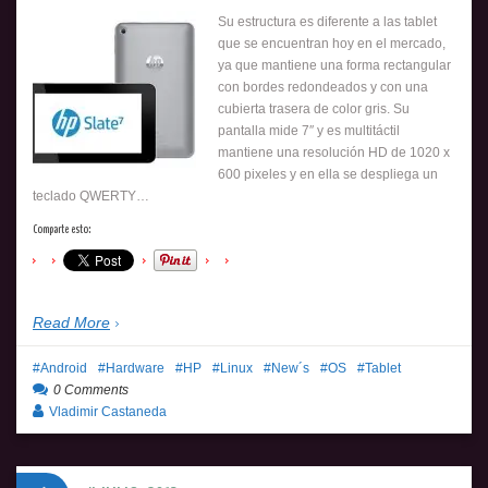
Su estructura es diferente a las tablet
que se encuentran hoy en el mercado,
ya que mantiene una forma rectangular
con bordes redondeados y con una
cubierta trasera de color gris. Su
pantalla mide 7″ y es multitáctil
mantiene una resolución HD de 1020 x
600 pixeles y en ella se despliega un
teclado QWERTY…
Comparte esto:
Read More
Android
Hardware
HP
Linux
New´s
OS
Tablet
0 Comments
Vladimir Castaneda