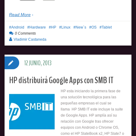
Read More
Android
Hardware
HP
Linux
New´s
OS
Tablet
0 Comments
Vladimir Castaneda
12 JUNIO, 2013
HP distribuirá Google Apps con SMB IT
HP esta iniciando la primera fase de
una solución tecnológica para las
pequeñas empresas el cual se
llama HP SMB IT este incluye la suite
de Google Apps. HP amplía así su
relación con Google tras ofrecer
equipos con Android o Chrome OS,
como el HP SlateBook x2, HP Slate7 o