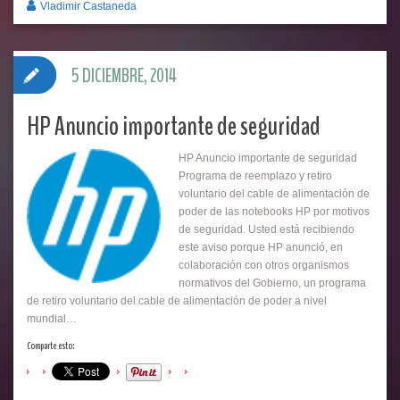
Vladimir Castaneda
5 DICIEMBRE, 2014
HP Anuncio importante de seguridad
HP Anuncio importante de seguridad
Programa de reemplazo y retiro
voluntario del cable de alimentación de
poder de las notebooks HP por motivos
de seguridad. Usted está recibiendo
este aviso porque HP anunció, en
colaboración con otros organismos
normativos del Gobierno, un programa
de retiro voluntario del cable de alimentación de poder a nivel
mundial…
Comparte esto: