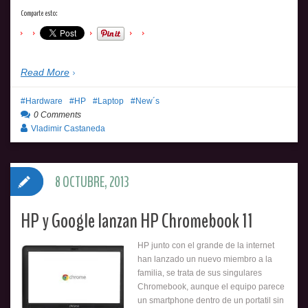
Comparte esto:
Read More
Hardware
HP
Laptop
New´s
0 Comments
Vladimir Castaneda
8 OCTUBRE, 2013
HP y Google lanzan HP Chromebook 11
HP junto con el grande de la internet
han lanzado un nuevo miembro a la
familia, se trata de sus singulares
Chromebook, aunque el equipo parece
un smartphone dentro de un portatil sin