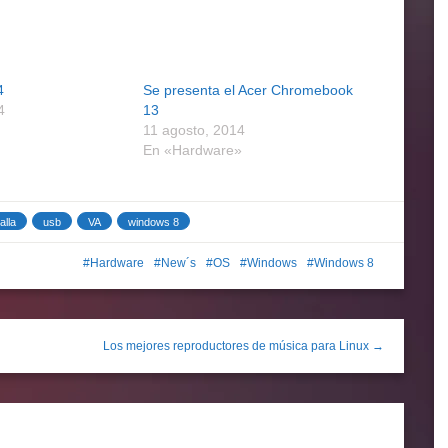
4
Se presenta el Acer Chromebook
4
13
11 agosto, 2014
En «Hardware»
alla
usb
VA
windows 8
Hardware
New´s
OS
Windows
Windows 8
Los mejores reproductores de música para Linux →