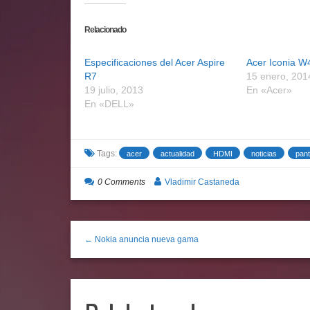
Relacionado
Especificaciones del Acer Aspire
Acer Iconia W
R7
15 enero, 201
19 julio, 2013
En «Acer»
En «DELL»
Tags:
acer
actualidad
HDMI
noticias
pant
0 Comments
Vladimir Castaneda
← Nokia anuncia nueva gama