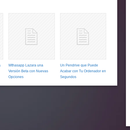
a
Wthasapp Lazara una
Un Pendrive que Puede
Versión Beta con Nuevas
Acabar con Tu Ordenador en
Opciones
Segundos