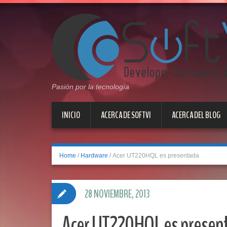
Pasión por la tecnología
INICIO
ACERCA DE SOFTVI
ACERCA DEL BLOG
Home
/
Hardware
/
Acer UT220HQL es presentada
28 NOVIEMBRE, 2013
Acer UT220HQL es presen