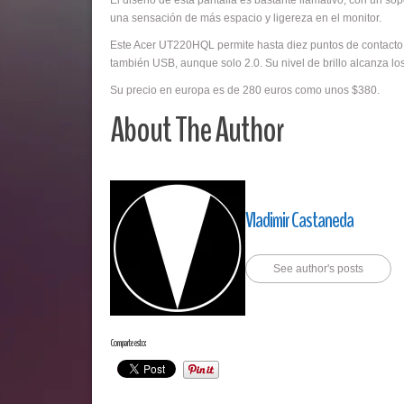
El diseño de esta pantalla es bastante llamativo, con un sop
una sensación de más espacio y ligereza en el monitor.
Este Acer UT220HQL permite hasta diez puntos de contacto
también USB, aunque solo 2.0. Su nivel de brillo alcanza los
Su precio en europa es de 280 euros como unos $380.
About The Author
Vladimir Castaneda
See author's posts
Comparte esto: