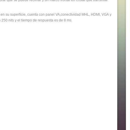
orte que se puede reclinar y un marco frontal en cristal que transmite
 en su superficie, cuenta con panel VA,conectividad MHL, HDMI, VGA y
 250 nits y el tiempo de respuesta es de 8 ms.