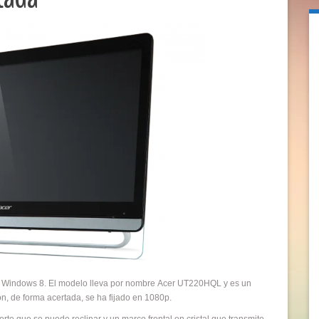
ara Windows 8. El modelo lleva por nombre Acer UT220HQL y es un
n, de forma acertada, se ha fijado en 1080p.