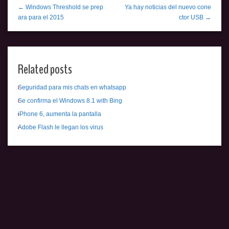
← Windows Threshold se prep
Ya hay noticias del nuevo cone
ara para el 2015
ctor USB →
Related posts
Seguridad para mis chats en whatsapp
Se confirma el Windows 8.1 with Bing
iPhone 6, aumenta la pantalla
Adobe Flash le llegan los virus