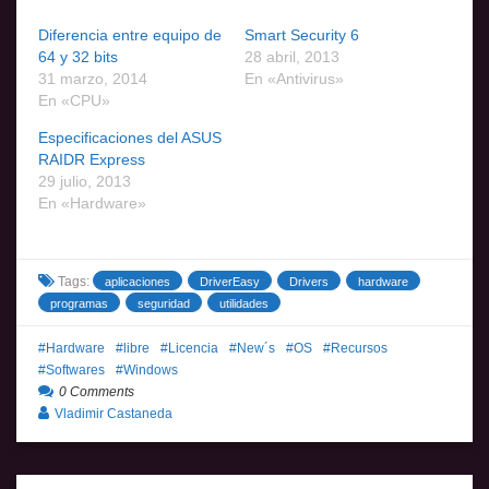
Diferencia entre equipo de
Smart Security 6
64 y 32 bits
28 abril, 2013
31 marzo, 2014
En «Antivirus»
En «CPU»
Especificaciones del ASUS
RAIDR Express
29 julio, 2013
En «Hardware»
Tags:
aplicaciones
DriverEasy
Drivers
hardware
programas
seguridad
utilidades
Hardware
libre
Licencia
New´s
OS
Recursos
Softwares
Windows
0 Comments
Vladimir Castaneda