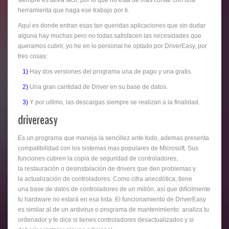
siempre es tarea fácil, por lo que no está de más contar con una
herramienta que haga ese trabajo por ti.
Aquí es donde entran esas tan queridas aplicaciones que sin dudar
alguna hay muchas pero no todas satisfacen las necesidades que
queramos cubrir, yo he en lo personal he optado por DriverEasy, por
tres cosas:
1)
Hay dos versiones del programa una de pago y una gratis.
2)
Una gran cantidad de Driver en su base de datos.
3)
Y por ultimo, las descargas siempre se realizan a la finalidad.
drivereasy
Es un programa que maneja la sencillez ante todo, ademas presenta
compatibilidad con los sistemas mas populares de Microsoft. Sus
funciones cubren la copia de seguridad de controladores,
la restauración o desinstalación de drivers que den problemas y
la actualización de controladores. Como cifra anecdótica, tiene
una base de datos de controladores de un millón, así que difícilmente
tu hardware no estará en esa lista. El funcionamiento de DriverEasy
es similar al de un antivirus o programa de mantenimiento: analiza tu
ordenador y te dice si tienes controladores desactualizados y si